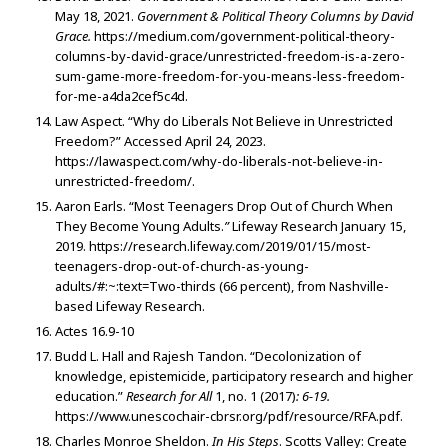
May 18, 2021.
Government & Political Theory Columns by David
Grace.
https://medium.com/government-political-theory-
columns-by-david-grace/unrestricted-freedom-is-a-zero-
sum-game-more-freedom-for-you-means-less-freedom-
for-me-a4da2cef5c4d.
Law Aspect.
“Why do Liberals Not Believe in Unrestricted
Freedom?” Accessed April 24, 2023.
https://lawaspect.com/why-do-liberals-not-believe-in-
unrestricted-freedom/.
Aaron Earls. “Most Teenagers Drop Out of Church When
They Become Young Adults.
”
Lifeway Research
January 15,
2019. https://research.lifeway.com/2019/01/15/most-
teenagers-drop-out-of-church-as-young-
adults/#:~:text=Two-thirds (66 percent), from Nashville-
based Lifeway Research.
Actes 16.9-10
Budd L. Hall and Rajesh Tandon. “Decolonization of
knowledge, epistemicide, participatory research and higher
education.”
Research for All
1, no. 1 (2017)
: 6-19.
https://www.unescochair-cbrsr.org/pdf/resource/RFA.pdf.
Charles Monroe Sheldon.
In His Steps
. Scotts Valley: Create