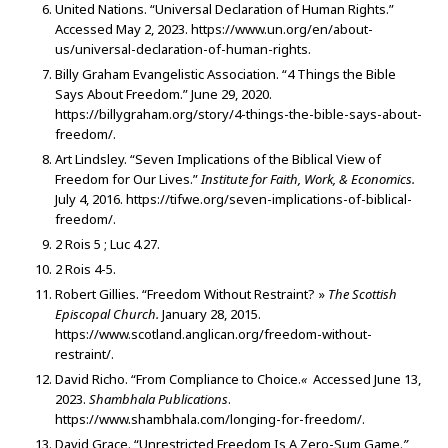
United Nations. “Universal Declaration of Human Rights.”
Accessed May 2, 2023. https://www.un.org/en/about-
us/universal-declaration-of-human-rights.
Billy Graham Evangelistic Association. “4 Things the Bible
Says About Freedom.” June 29, 2020.
https://billygraham.org/story/4-things-the-bible-says-about-
freedom/.
Art Lindsley. “Seven Implications of the Biblical View of
Freedom for Our Lives.”
Institute for Faith, Work, & Economics.
July 4, 2016. https://tifwe.org/seven-implications-of-biblical-
freedom/.
2 Rois 5 ; Luc 4.27.
2 Rois 4-5.
Robert Gillies. “Freedom Without Restraint? »
The Scottish
Episcopal Church.
January 28, 2015.
https://www.scotland.anglican.org/freedom-without-
restraint/.
David Richo. “From Compliance to Choice.
«
Accessed June 13,
2023.
Shambhala Publications
.
https://www.shambhala.com/longing-for-freedom/.
David Grace. “Unrestricted Freedom Is A Zero-Sum Game.
”