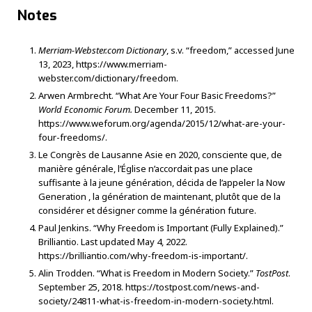
Notes
Merriam-Webster.com Dictionary
, s.v. “freedom,” accessed June
13, 2023, https://www.merriam-
webster.com/dictionary/freedom.
Arwen Armbrecht. “What Are Your Four Basic Freedoms?”
World Economic Forum.
December 11, 2015.
https://www.weforum.org/agenda/2015/12/what-are-your-
four-freedoms/.
Le Congrès de Lausanne Asie en 2020, consciente que, de
manière générale, l’Église n’accordait pas une place
suffisante à la jeune génération, décida de l’appeler la Now
Generation , la génération de maintenant, plutôt que de la
considérer et désigner comme la génération future.
Paul Jenkins. “Why Freedom is Important (Fully Explained).”
Brilliantio. Last updated May 4, 2022.
https://brilliantio.com/why-freedom-is-important/.
Alin Trodden. “What is Freedom in Modern Society.”
TostPost
.
September 25, 2018. https://tostpost.com/news-and-
society/24811-what-is-freedom-in-modern-society.html.