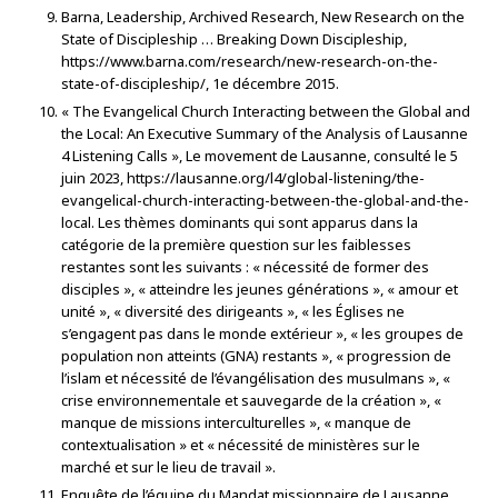
Barna, Leadership, Archived Research, New Research on the
State of Discipleship … Breaking Down Discipleship,
https://www.barna.com/research/new-research-on-the-
state-of-discipleship/, 1e décembre 2015.
« The Evangelical Church Interacting between the Global and
the Local: An Executive Summary of the Analysis of Lausanne
4 Listening Calls », Le movement de Lausanne, consulté le 5
juin 2023, https://lausanne.org/l4/global-listening/the-
evangelical-church-interacting-between-the-global-and-the-
local. Les thèmes dominants qui sont apparus dans la
catégorie de la première question sur les faiblesses
restantes sont les suivants : « nécessité de former des
disciples », « atteindre les jeunes générations », « amour et
unité », « diversité des dirigeants », « les Églises ne
s’engagent pas dans le monde extérieur », « les groupes de
population non atteints (GNA) restants », « progression de
l’islam et nécessité de l’évangélisation des musulmans », «
crise environnementale et sauvegarde de la création », «
manque de missions interculturelles », « manque de
contextualisation » et « nécessité de ministères sur le
marché et sur le lieu de travail ».
Enquête de l’équipe du Mandat missionnaire de Lausanne