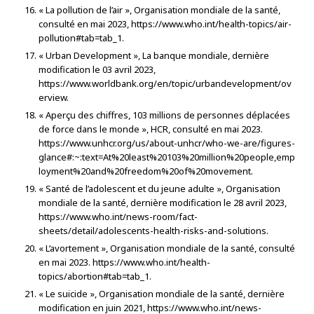
« La pollution de l’air », Organisation mondiale de la santé,
consulté en mai 2023, https://www.who.int/health-topics/air-
pollution#tab=tab_1.
« Urban Development », La banque mondiale, dernière
modification le 03 avril 2023,
https://www.worldbank.org/en/topic/urbandevelopment/ov
erview.
« Aperçu des chiffres, 103 millions de personnes déplacées
de force dans le monde », HCR, consulté en mai 2023.
https://www.unhcr.org/us/about-unhcr/who-we-are/figures-
glance#:~:text=At%20least%20103%20million%20people,emp
loyment%20and%20freedom%20of%20movement.
« Santé de l’adolescent et du jeune adulte », Organisation
mondiale de la santé, dernière modification le 28 avril 2023,
https://www.who.int/news-room/fact-
sheets/detail/adolescents-health-risks-and-solutions.
« L’avortement », Organisation mondiale de la santé, consulté
en mai 2023. https://www.who.int/health-
topics/abortion#tab=tab_1.
« Le suicide », Organisation mondiale de la santé, dernière
modification en juin 2021, https://www.who.int/news-