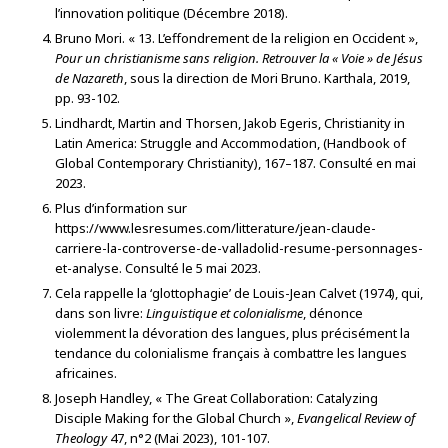
l’innovation politique (Décembre 2018).
Bruno Mori. « 13. L’effondrement de la religion en Occident »,
Pour un christianisme sans religion. Retrouver la « Voie » de Jésus
de Nazareth
, sous la direction de Mori Bruno. Karthala, 2019,
pp. 93-102.
Lindhardt, Martin and Thorsen, Jakob Egeris, Christianity in
Latin America: Struggle and Accommodation, (Handbook of
Global Contemporary Christianity), 167–187. Consulté en mai
2023.
Plus d’information sur
https://www.lesresumes.com/litterature/jean-claude-
carriere-la-controverse-de-valladolid-resume-personnages-
et-analyse. Consulté le 5 mai 2023.
Cela rappelle la ‘glottophagie’ de Louis-Jean Calvet (1974), qui,
dans son livre:
Linguistique et colonialisme
, dénonce
violemment la dévoration des langues, plus précisément la
tendance du colonialisme français à combattre les langues
africaines.
Joseph Handley, « The Great Collaboration: Catalyzing
Disciple Making for the Global Church »,
Evangelical Review of
Theology
47, n°2 (Mai 2023), 101-107.