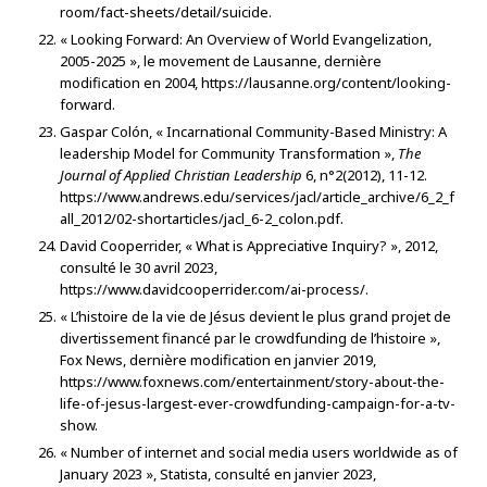
room/fact-sheets/detail/suicide.
« Looking Forward: An Overview of World Evangelization,
2005-2025 », le movement de Lausanne, dernière
modification en 2004, https://lausanne.org/content/looking-
forward.
Gaspar Colón, « Incarnational Community-Based Ministry: A
leadership Model for Community Transformation »,
The
Journal of Applied Christian Leadership
6, n°2(2012), 11-12.
https://www.andrews.edu/services/jacl/article_archive/6_2_f
all_2012/02-shortarticles/jacl_6-2_colon.pdf.
David Cooperrider, « What is Appreciative Inquiry? », 2012,
consulté le 30 avril 2023,
https://www.davidcooperrider.com/ai-process/.
« L’histoire de la vie de Jésus devient le plus grand projet de
divertissement financé par le crowdfunding de l’histoire »,
Fox News, dernière modification en janvier 2019,
https://www.foxnews.com/entertainment/story-about-the-
life-of-jesus-largest-ever-crowdfunding-campaign-for-a-tv-
show.
« Number of internet and social media users worldwide as of
January 2023 », Statista, consulté en janvier 2023,