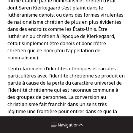
forme établie par le nominalisme chrétien d’État
dont Søren Kierkegaard s’est plaint dans le
luthéranisme danois, ou dans des formes virulentes
de nationalisme chrétien de plus en plus évidentes
dans des endroits comme les États-Unis. Être
luthérien ou chrétien à l’époque de Kierkegaard,
c’était simplement être danois et donc n’être
chrétien que de nom (d’où l’appellation de
nominalisme).
L’entrelacement d’identités ethniques et raciales
particulières avec l’identité chrétienne se produit en
partie à cause de la perte du caractère universel de
l’identité chrétienne qui est reconnue commune à
des groupes de personnes. La conversion au
christianisme fait franchir dans un sens très
légitime une frontière pour entrer dans ce que la
Bible appelle le peuple de Dieu (Juges 20.2 ; 2
Navigation
Samuel 14.13 ; Hébreux 4.9 ; Apocalypse 21.3).
L’Écriture parle du peuple de Dieu comme d’un