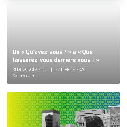
De « Qu’avez-vous ? » à « Que
laisserez-vous derrière vous ? »
REDINA KOLANECI
27 FÉVRIER 2026
35 min read