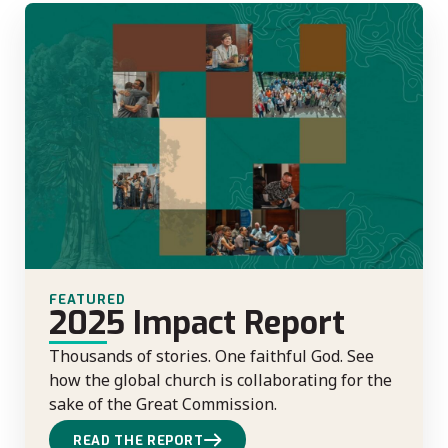
de
Lausan
ne : «
Évangil
e et
Protect
ion de
l’enviro
nneme
nt »
Appel à
l’Action
FEATURED
2025 Impact Report
Thousands of stories. One faithful God. See
how the global church is collaborating for the
sake of the Great Commission.
READ THE REPORT