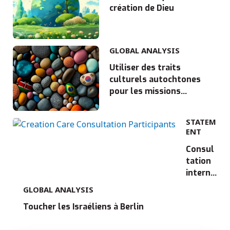
création de Dieu
GLOBAL ANALYSIS
Utiliser des traits
culturels autochtones
pour les missions
interculturelles
STATEM
ENT
Consul
tation
interna
tionale
GLOBAL ANALYSIS
du
Toucher les Israéliens à Berlin
Mouve
ment