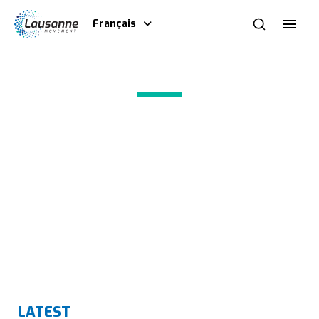
Français
Qu’ensemble l’Église
proclame et mette en
évidence le Christ
LATEST