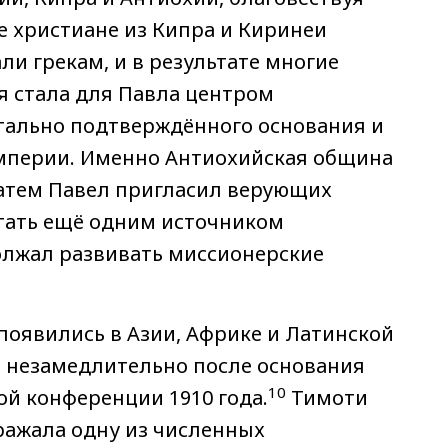
 христиане из Кипра и Киринеи
и грекам, и в результате многие
 стала для Павла центром
тально подтверждённого основания и
империи. Именно Антиохийская община
Затем Павел пригласил верующих
стать ещё одним источником
должал развивать миссионерские
появились в Азии, Африке и Латинской
 незамедлительно после основания
10
ой конференции 1910 года.
Тимоти
тражала одну из численных