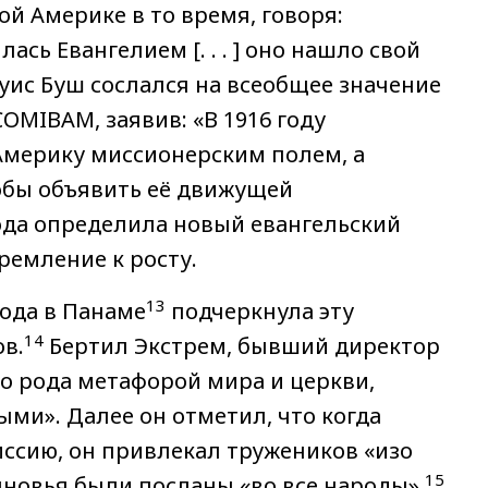
й Америке в то время, говоря:
сь Евангелием [. . . ] оно нашло свой
Луис Буш сослался на всеобщее значение
OMIBAM, заявив: «В 1916 году
 Америку миссионерским полем, а
тобы объявить её движущей
ода определила новый евангельский
тремление к росту.
13
года в Панаме
подчеркнула эту
14
в.
Бертил Экстрем, бывший директор
о рода метафорой мира и церкви,
ми». Далее он отметил, что когда
ссию, он привлекал тружеников «изо
15
ыновья были посланы «во все народы».