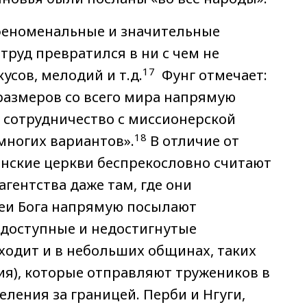
феноменальные и значительные
руд превратился в ни с чем не
17
усов, мелодий и т.д.
Фунг отмечает:
размеров со всего мира напрямую
 сотрудничество с миссионерской
18
многих вариантов».
В отличие от
нские церкви беспрекословно считают
гентства даже там, где они
леи Бога напрямую посылают
одоступные и недостигнутые
ходит и в небольших общинах, таких
ния), которые отправляют тружеников в
ления за границей. Перби и Нгуги,