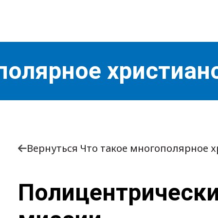
полярное христиан
Вернуться Что такое многополярное х
Полицентрически