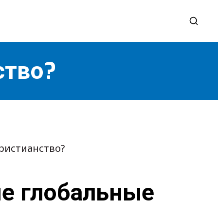
ство?
ристианство?
е глобальные