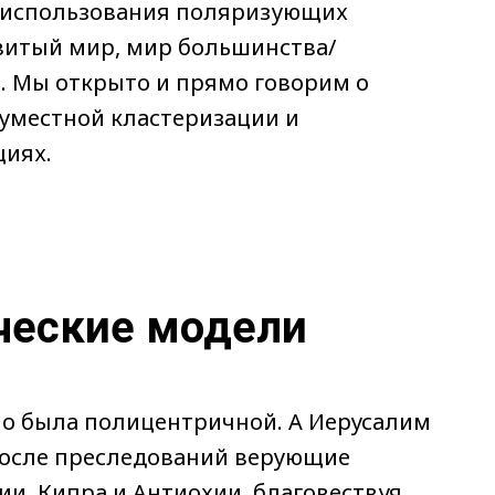
 использования поляризующих
витый мир, мир большинства/
. Мы открыто и прямо говорим о
еуместной кластеризации и
циях.
ческие модели
но была полицентричной. А Иерусалим
осле преследований верующие
и, Кипра и Антиохии, благовествуя