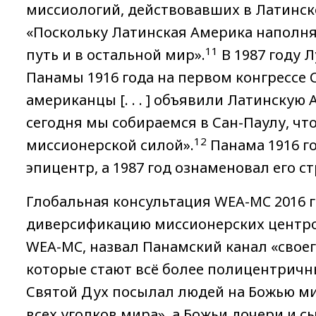
миссиологий, действовавших в Латинско
«Поскольку Латинская Америка наполняла
11
путь и в остальной мир».
В 1987 году 
Панамы 1916 года на первом конгрессе C
американцы [. . . ] объявили Латинскую
сегодня мы собираемся в Сан-Паулу, ч
12
миссионерской силой».
Панама 1916 г
эпицентр, а 1987 год ознаменовал его с
Глобальная консультация WEA-MC 2016 
диверсификацию миссионерских центро
WEA-MC, назвал Панамский канал «своег
которые стают всё более полицентричны
Святой Дух посылал людей на Божью ми
всех уголков мира», а Божьи дочери и с