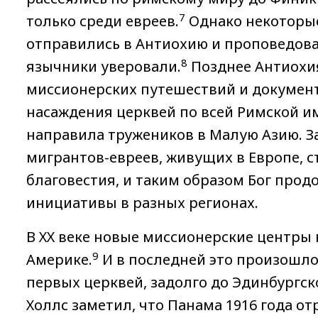
7
только среди евреев.
Однако некоторые
отправились в Антиохию и проповедовал
8
язычники уверовали.
Позднее Антиохия
миссионерских путешествий и докумен
насаждения церквей по всей Римской 
направила тружеников в Малую Азию. 
мигрантов-евреев, живущих в Европе, 
благовестия, и таким образом Бог про
инициативы в разных регионах.
В ХХ веке новые миссионерские центры 
9
Америке.
И в последней это произошло
первых церквей, задолго до Эдинбургск
Холлс заметил, что Панама 1916 года о