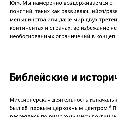
Юг». Мы намеренно воздерживаемся от
понятий, таких как развивающийся/раз
меньшинства или даже мир двух третей
континентах и странах, во избежание н
необоснованных ограничений в концеп
Библейские и истори
Миссионерская деятельность изначаль
6
был её первым церковным центром.
П
рассеялись по римскому миру до Финики