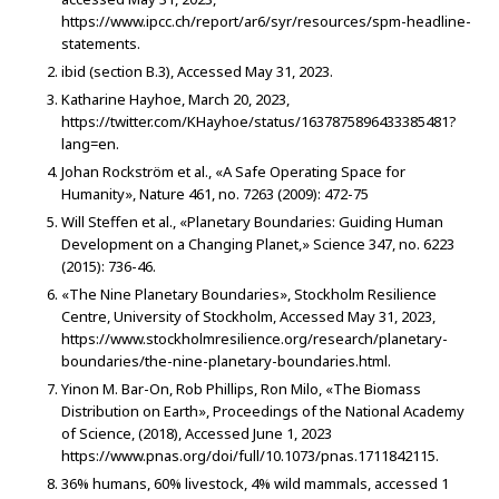
https://www.ipcc.ch/report/ar6/syr/resources/spm-headline-
statements.
ibid (section B.3), Accessed May 31, 2023.
Katharine Hayhoe, March 20, 2023,
https://twitter.com/KHayhoe/status/1637875896433385481?
lang=en.
Johan Rockström et al., «A Safe Operating Space for
Humanity», Nature 461, no. 7263 (2009): 472-75
Will Steffen et al., «Planetary Boundaries: Guiding Human
Development on a Changing Planet,» Science 347, no. 6223
(2015): 736-46.
«The Nine Planetary Boundaries», Stockholm Resilience
Centre, University of Stockholm, Accessed May 31, 2023,
https://www.stockholmresilience.org/research/planetary-
boundaries/the-nine-planetary-boundaries.html.
Yinon M. Bar-On, Rob Phillips, Ron Milo, «The Biomass
Distribution on Earth», Proceedings of the National Academy
of Science, (2018), Accessed June 1, 2023
https://www.pnas.org/doi/full/10.1073/pnas.1711842115.
36% humans, 60% livestock, 4% wild mammals, accessed 1