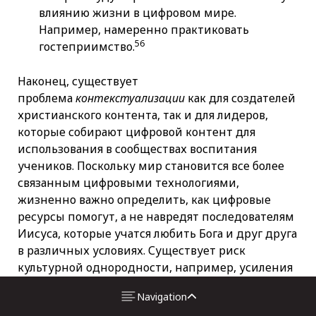
влиянию жизни в цифровом мире.
Например, намеренно практиковать
56
гостеприимство.
Наконец, существует
проблема
контекстуализации
как для создателей
христианского контента, так и для лидеров,
которые собирают цифровой контент для
использования в сообществах воспитания
учеников. Поскольку мир становится все более
связанным цифровыми технологиями,
жизненно важно определить, как цифровые
ресурсы помогут, а не навредят последователям
Иисуса, которые учатся любить Бога и друг друга
в различных условиях. Существует риск
культурной однородности, например, усиления
западных идей в ущерб тому, чтобы Евангелие
Navigation
нашло свое полное выражение в местном
57