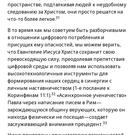
пространстве, подталкивая людей к неудобному
следованию за Христом, они просто решатся на
31
что-то более легкое.
В то время как мы советуем быть разборчивыми
в отношении цифрового потребления и
присущих ему опасностей, мы можем верить,
что Евангелие Иисуса Христа сохранит свою
превосходящую силу, преодолевая препятствия
цифровой среды и позволяя нам использовать
высокотехнологичные инструменты для
формирования наших сердец в синергии с
личным наставничеством (1-е послание к
32
Коринфянам 11:1).
«Асинхронное ученичество»
Павла через написание писем в Рим—
зарождающуюся общину верующих, которую он
никогда физически не посещал—создает
33
заслуживающий внимания прецедент.