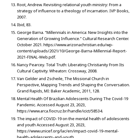
Root, Andrew. Revisiting relational youth ministry: From a
strategy of influence to a theology of incarnation. IVP Books,
2007.
Ibid, 83.
George Barna. “Millennials in America: New Insights into the
Generation of Growing Influence.” Cultural Research Center.
October 2021. https://www.arizonachristian.edu/wp-
content/uploads/2021/10/George-Barna-Millennial-Report-
2021-FINAL-Web.pdf.
Nancy Pearcey. Total Truth: Liberating Christianity From Its
Cultural Captivity. Wheaton: Crossway, 2008.
Van Gelder and Zscheile, The Missional Church in
Perspective, Mapping Trends and Shaping the Conversation.
Grand Rapids, MI: Baker Academic, 2011, 128.
Mental Health Of Brazilian Adolescents During The Covid-19
Pandemic. Accessed August 23, 2023,
https://www.arca.fiocruz.br/handle/icict/58534.
The impact of COVID-19 on the mental health of adolescents
and youth Accessed August 23, 2023,
https://www.unicef.org/lac/en/impact-covid-19-mental-
health-adolescents-and-youth.