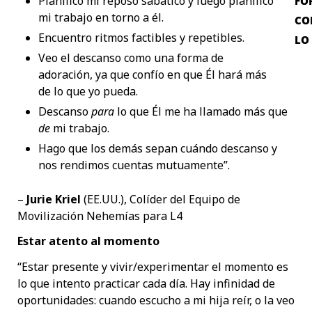
Planifico mi reposo sabático y luego planifico
FO
mi trabajo en torno a él.
CO
Encuentro ritmos factibles y repetibles.
LO
Veo el descanso como una forma de
adoración, ya que confío en que Él hará más
de lo que yo pueda.
Descanso
para
lo que Él me ha llamado más que
de
mi trabajo.
Hago que los demás sepan cuándo descanso y
nos rendimos cuentas mutuamente”.
–
Jurie Kriel
(EE.UU.), Colíder del Equipo de
Movilización Nehemías para L4
Estar atento al momento
“Estar presente y vivir/experimentar el momento es
lo que intento practicar cada día. Hay infinidad de
oportunidades: cuando escucho a mi hija reír, o la veo