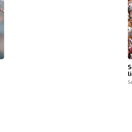
S
l
S