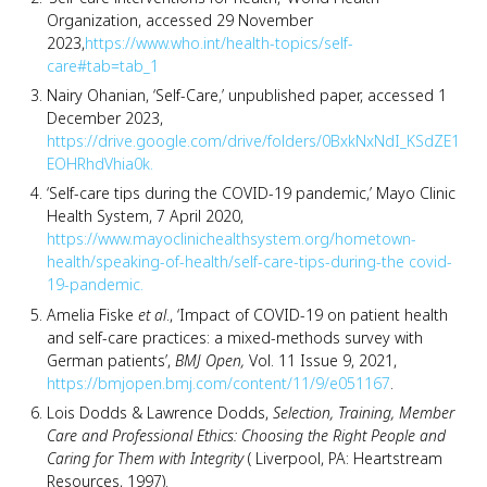
Organization, accessed 29 November
2023,
https://www.who.int/health-topics/self-
care#tab=tab_1
Nairy Ohanian, ‘Self-Care,’ unpublished paper, accessed 1
December 2023,
https://drive.google.com/drive/folders/0BxkNxNdI_KSdZE1
EOHRhdVhia0k.
‘Self-care tips during the COVID-19 pandemic,’ Mayo Clinic
Health System, 7 April 2020,
https://www.mayoclinichealthsystem.org/hometown-
health/speaking-of-health/self-care-tips-during-the covid-
19-pandemic.
Amelia Fiske
et al
., ‘Impact of COVID-19 on patient health
and self-care practices: a mixed-methods survey with
German patients’,
BMJ Open,
Vol. 11 Issue 9, 2021,
https://bmjopen.bmj.com/content/11/9/e051167
.
Lois Dodds & Lawrence Dodds,
Selection, Training, Member
Care and Professional Ethics: Choosing the Right People and
Caring for Them with Integrity
( Liverpool, PA: Heartstream
Resources, 1997).