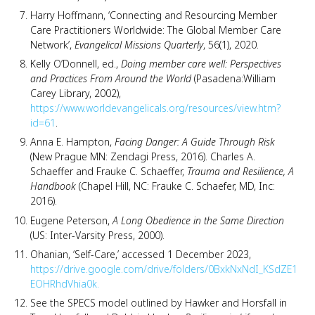
Harry Hoffmann, ‘Connecting and Resourcing Member
Care Practitioners Worldwide: The Global Member Care
Network’,
Evangelical Missions Quarterly
, 56(1), 2020.
Kelly O’Donnell, ed.,
Doing member care well: Perspectives
and Practices From Around the World
(Pasadena:William
Carey Library, 2002),
https://www.worldevangelicals.org/resources/view.htm?
id=61
.
Anna E. Hampton,
Facing Danger: A Guide Through Risk
(New Prague MN: Zendagi Press, 2016). Charles A.
Schaeffer and Frauke C. Schaeffer,
Trauma and Resilience, A
Handbook
(Chapel Hill, NC: Frauke C. Schaefer, MD, Inc:
2016).
Eugene Peterson,
A Long Obedience in the Same Direction
(US: Inter-Varsity Press, 2000).
Ohanian, ‘Self-Care,’ accessed 1 December 2023,
https://drive.google.com/drive/folders/0BxkNxNdI_KSdZE1
EOHRhdVhia0k.
See the SPECS model outlined by Hawker and Horsfall in