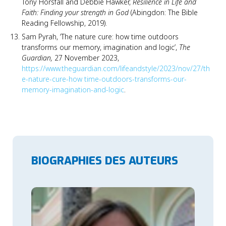
Tony Horsfall and Debbie Hawker,
Resilience in Life and
Faith: Finding your strength in God
(Abingdon: The Bible
Reading Fellowship, 2019).
Sam Pyrah, ‘The nature cure: how time outdoors
transforms our memory, imagination and logic’,
The
Guardian,
27 November 2023,
https://www.theguardian.com/lifeandstyle/2023/nov/27/th
e-nature-cure-how time-outdoors-transforms-our-
memory-imagination-and-logic
.
BIOGRAPHIES DES AUTEURS