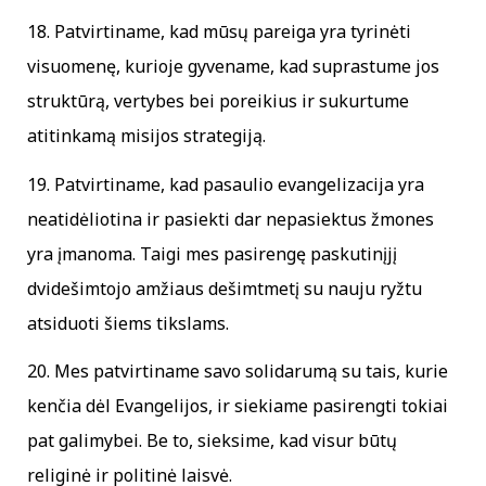
18. Patvirtiname, kad mūsų pareiga yra tyrinėti
visuomenę, kurioje gyvename, kad suprastume jos
struktūrą, vertybes bei poreikius ir sukurtume
atitinkamą misijos strategiją.
19. Patvirtiname, kad pasaulio evangelizacija yra
neatidėliotina ir pasiekti dar nepasiektus žmones
yra įmanoma. Taigi mes pasirengę paskutinįjį
dvidešimtojo amžiaus dešimtmetį su nauju ryžtu
atsiduoti šiems tikslams.
20. Mes patvirtiname savo solidarumą su tais, kurie
kenčia dėl Evangelijos, ir siekiame pasirengti tokiai
pat galimybei. Be to, sieksime, kad visur būtų
religinė ir politinė laisvė.