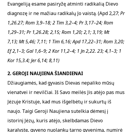
Evangeliją esame pasiryžę atminti radikalią Dievo
diagnozę ir ne mažiau radikalų Jo vaistą. (Apd 2,27;
Pr
1,26.27; Rom 3,9–18; 2 Tim 3,2–4; Pr 3,17–24; Rom
1,29–31; Pr 1,26.28; 2,15; Rom 1,20; 2,1; 3,19; Mt
7,13; Mt 5,46; 7,11; 1 Tim 6,16; Apd 17,22–31; Rom 3,20;
Ef 2,1–3; Gal 1,6–9; 2 Kor 11,2–4; 1 Jn 2,22. 23; 4,1–3; 1
Kor 15,3.4; Jer 6,14; 8,11)
2. GEROJI NAUJIENA ŠIANDIENAI
Džiaugiamės, kad gyvasis Dievas nepaliko mūsų
vienatvei ir nevilčiai. Iš Savo meilės Jis atėjo pas mus
Jėzuje Kristuje, kad mus išgelbėtų ir sukurtų iš
naujo. Taigi Geroji Naujiena sutelkia dėmesį į
istorinį Jėzų, kuris atėjo, skelbdamas Dievo
karalystę, gyveno nuolankų tarno gyvenimą, numirė