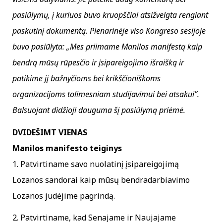
pasiūlymų, į kuriuos buvo kruopščiai atsižvelgta rengiant
paskutinį dokumentą. Plenarinėje viso Kongreso sesijoje
buvo pasiūlyta: „Mes priimame Manilos manifestą kaip
bendrą mūsų rūpesčio ir įsipareigojimo išraišką ir
patikime jį bažnyčioms bei krikščioniškoms
organizacijoms tolimesniam studijavimui bei atsakui”.
Balsuojant didžioji dauguma šį pasiūlymą priėmė.
DVIDEŠIMT VIENAS
Manilos manifesto teiginys
1. Patvirtiname savo nuolatinį įsipareigojimą
Lozanos sandorai kaip mūsų bendradarbiavimo
Lozanos judėjime pagrindą.
2. Patvirtiname, kad Senajame ir Naujajame