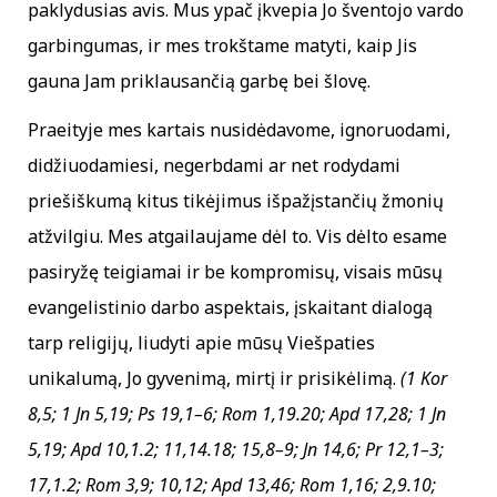
paklydusias avis. Mus ypač įkvepia Jo šventojo vardo
garbingumas, ir mes trokštame matyti, kaip Jis
gauna Jam priklausančią garbę bei šlovę.
Praeityje mes kartais nusidėdavome, ignoruodami,
didžiuodamiesi, negerbdami ar net rodydami
priešiškumą kitus tikėjimus išpažįstančių žmonių
atžvilgiu. Mes atgailaujame dėl to. Vis dėlto esame
pasiryžę teigiamai ir be kompromisų, visais mūsų
evangelistinio darbo aspektais, įskaitant dialogą
tarp religijų, liudyti apie mūsų Viešpaties
unikalumą, Jo gyvenimą, mirtį ir prisikėlimą.
(1 Kor
8,5; 1 Jn 5,19; Ps 19,1–6; Rom 1,19.20; Apd 17,28; 1 Jn
5,19; Apd 10,1.2; 11,14.18; 15,8–9; Jn 14,6; Pr 12,1–3;
17,1.2; Rom 3,9; 10,12; Apd 13,46; Rom 1,16; 2,9.10;