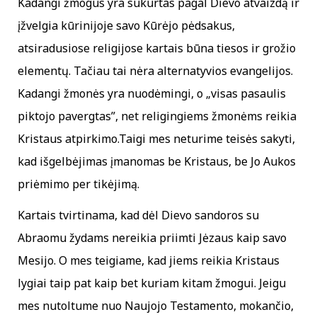
Kadangi žmogus yra sukurtas pagal Dievo atvaizdą ir
įžvelgia kūrinijoje savo Kūrėjo pėdsakus,
atsiradusiose religijose kartais būna tiesos ir grožio
elementų. Tačiau tai nėra alternatyvios evangelijos.
Kadangi žmonės yra nuodėmingi, o „visas pasaulis
piktojo pavergtas”, net religingiems žmonėms reikia
Kristaus atpirkimo.Taigi mes neturime teisės sakyti,
kad išgelbėjimas įmanomas be Kristaus, be Jo Aukos
priėmimo per tikėjimą.
Kartais tvirtinama, kad dėl Dievo sandoros su
Abraomu žydams nereikia priimti Jėzaus kaip savo
Mesijo. O mes teigiame, kad jiems reikia Kristaus
lygiai taip pat kaip bet kuriam kitam žmogui. Jeigu
mes nutoltume nuo Naujojo Testamento, mokančio,