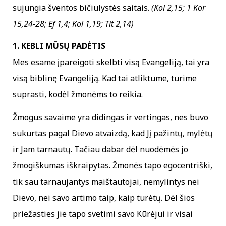
sujungia šventos bičiulystės saitais.
(Kol 2,15; 1 Kor
15,24-28; Ef 1,4; Kol 1,19; Tit 2,14)
1. KEBLI MŪSŲ PADĖTIS
Mes esame įpareigoti skelbti visą Evangeliją, tai yra
visą biblinę Evangeliją. Kad tai atliktume, turime
suprasti, kodėl žmonėms to reikia.
Žmogus savaime yra didingas ir vertingas, nes buvo
sukurtas pagal Dievo atvaizdą, kad Jį pažintų, mylėtų
ir Jam tarnautų. Tačiau dabar dėl nuodėmės jo
žmogiškumas iškraipytas. Žmonės tapo egocentriški,
tik sau tarnaujantys maištautojai, nemylintys nei
Dievo, nei savo artimo taip, kaip turėtų. Dėl šios
priežasties jie tapo svetimi savo Kūrėjui ir visai