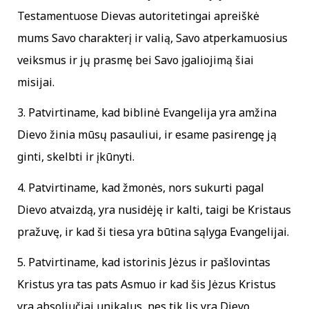
Testamentuose Dievas autoritetingai apreiškė
mums Savo charakterį ir valią, Savo atperkamuosius
veiksmus ir jų prasmę bei Savo įgaliojimą šiai
misijai.
3. Patvirtiname, kad biblinė Evangelija yra amžina
Dievo žinia mūsų pasauliui, ir esame pasirengę ją
ginti, skelbti ir įkūnyti.
4. Patvirtiname, kad žmonės, nors sukurti pagal
Dievo atvaizdą, yra nusidėję ir kalti, taigi be Kristaus
pražuvę, ir kad ši tiesa yra būtina sąlyga Evangelijai.
5. Patvirtiname, kad istorinis Jėzus ir pašlovintas
Kristus yra tas pats Asmuo ir kad šis Jėzus Kristus
yra absoliučiai unikalus, nes tik Jis yra Dievo