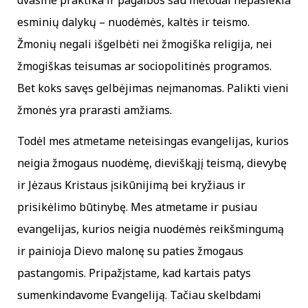
dvasinė praktika ir pagalbos sau metodai nepasiekia
esminių dalykų – nuodėmės, kaltės ir teismo.
Žmonių negali išgelbėti nei žmogiška religija, nei
žmogiškas teisumas ar sociopolitinės programos.
Bet koks savęs gelbėjimas neįmanomas. Palikti vieni
žmonės yra prarasti amžiams.
Todėl mes atmetame neteisingas evangelijas, kurios
neigia žmogaus nuodėmę, dieviškąjį teismą, dievybę
ir Jėzaus Kristaus įsikūnijimą bei kryžiaus ir
prisikėlimo būtinybę. Mes atmetame ir pusiau
evangelijas, kurios neigia nuodėmės reikšmingumą
ir painioja Dievo malonę su paties žmogaus
pastangomis. Pripažįstame, kad kartais patys
sumenkindavome Evangeliją. Tačiau skelbdami