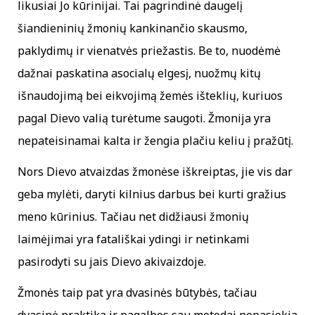
likusiai Jo kūrinijai. Tai pagrindinė daugelį
šiandieninių žmonių kankinančio skausmo,
paklydimų ir vienatvės priežastis. Be to, nuodėmė
dažnai paskatina asocialų elgesį, nuožmų kitų
išnaudojimą bei eikvojimą žemės išteklių, kuriuos
pagal Dievo valią turėtume saugoti. Žmonija yra
nepateisinamai kalta ir žengia plačiu keliu į pražūtį.
Nors Dievo atvaizdas žmonėse iškreiptas, jie vis dar
geba mylėti, daryti kilnius darbus bei kurti gražius
meno kūrinius. Tačiau net didžiausi žmonių
laimėjimai yra fatališkai ydingi ir netinkami
pasirodyti su jais Dievo akivaizdoje.
Žmonės taip pat yra dvasinės būtybės, tačiau