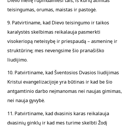
Dievo meilę rūpindamiesi tais, iš kurių atimtas
teisingumas, orumas, maistas ir pastogė.
9. Patvirtiname, kad Dievo teisingumo ir taikos
karalystės skelbimas reikalauja pasmerkti
visokeriopą neteisybę ir priespaudą – asmeninę ir
struktūrinę; mes nevengsime šio pranašiško
liudijimo.
10. Patvirtiname, kad Šventosios Dvasios liudijimas
Kristui evangelizacijoje yra būtinas ir kad be šio
antgamtinio darbo neįmanomas nei naujas gimimas,
nei nauja gyvybė.
11. Patvirtiname, kad dvasinis karas reikalauja
dvasinių ginklų ir kad mes turime skelbti Žodį