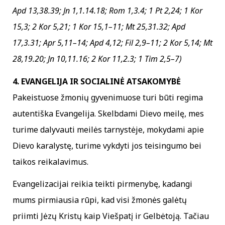
Apd 13,38.39; Jn 1,1.14.18; Rom 1,3.4; 1 Pt 2,24; 1 Kor
15,3; 2 Kor 5,21; 1 Kor 15,1–11; Mt 25,31.32; Apd
17,3.31; Apr 5,11–14; Apd 4,12; Fil 2,9–11; 2 Kor 5,14; Mt
28,19.20; Jn 10,11.16; 2 Kor 11,2.3; 1 Tim 2,5–7)
4. EVANGELIJA IR SOCIALINĖ ATSAKOMYBĖ
Pakeistuose žmonių gyvenimuose turi būti regima
autentiška Evangelija. Skelbdami Dievo meilę, mes
turime dalyvauti meilės tarnystėje, mokydami apie
Dievo karalystę, turime vykdyti jos teisingumo bei
taikos reikalavimus.
Evangelizacijai reikia teikti pirmenybę, kadangi
mums pirmiausia rūpi, kad visi žmonės galėtų
priimti Jėzų Kristų kaip Viešpatį ir Gelbėtoją. Tačiau