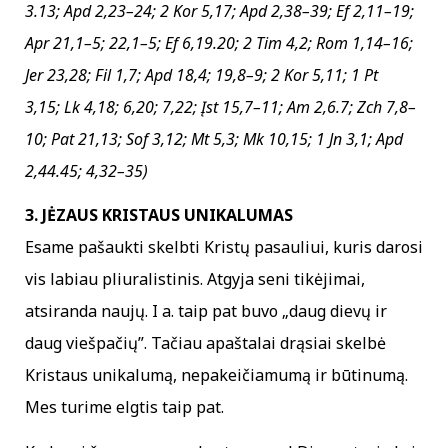
3.13; Apd 2,23–24; 2 Kor 5,17; Apd 2,38–39; Ef 2,11–19;
Apr 21,1–5; 22,1–5; Ef 6,19.20; 2 Tim 4,2; Rom 1,14–16;
Jer 23,28; Fil 1,7; Apd 18,4; 19,8–9; 2 Kor 5,11; 1 Pt
3,15; Lk 4,18; 6,20; 7,22; Įst 15,7–11; Am 2,6.7; Zch 7,8–
10; Pat 21,13; Sof 3,12; Mt 5,3; Mk 10,15; 1 Jn 3,1; Apd
2,44.45; 4,32–35)
3. JĖZAUS KRISTAUS UNIKALUMAS
Esame pašaukti skelbti Kristų pasauliui, kuris darosi
vis labiau pliuralistinis. Atgyja seni tikėjimai,
atsiranda naujų. I a. taip pat buvo „daug dievų ir
daug viešpačių”. Tačiau apaštalai drąsiai skelbė
Kristaus unikalumą, nepakeičiamumą ir būtinumą.
Mes turime elgtis taip pat.