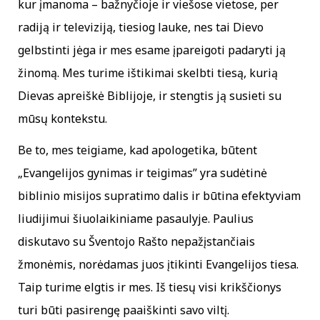
kur įmanoma – bažnyčioje ir viešose vietose, per
radiją ir televiziją, tiesiog lauke, nes tai Dievo
gelbstinti jėga ir mes esame įpareigoti padaryti ją
žinomą. Mes turime ištikimai skelbti tiesą, kurią
Dievas apreiškė Biblijoje, ir stengtis ją susieti su
mūsų kontekstu.
Be to, mes teigiame, kad apologetika, būtent
„Evangelijos gynimas ir teigimas” yra sudėtinė
biblinio misijos supratimo dalis ir būtina efektyviam
liudijimui šiuolaikiniame pasaulyje. Paulius
diskutavo su Šventojo Rašto nepažįstančiais
žmonėmis, norėdamas juos įtikinti Evangelijos tiesa.
Taip turime elgtis ir mes. Iš tiesų visi krikščionys
turi būti pasirengę paaiškinti savo viltį.