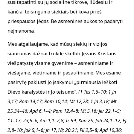
susitapatinti su jų socialine tikrove, liūdesiu ir
kančia, teisingumo siekiais bei kova prieš
priespaudos jėgas. Be asmeninės aukos to padaryti
neįmanoma.
Mes atgailaujame, kad mūsų siekių ir vizijos
siaurumas dažnai trukdė skelbti Jėzaus Kristaus
viešpatystę visame gyvenime – asmeniniame ir
viešajame, vietiniame ir pasauliniame. Mes esame
pasiryžę paklusti Jo įsakymui „pirmiausia ieškoti
Dievo karalystės ir Jo teisumo”.
(1 Tes 1,6–10; 1 Jn
3,17; Rom 14,17; Rom 10,14; Mt 12,28; 1 Jn 3,18; Mt
25,34–46; Apd 6,1–4; Rom 12,4–8; Mt 5,16; Jer 22,1–5;
11–17; 23,5–6; Am 1,1–2,8; Iz 59; Kun 25; Job 24,1–12; Ef
2,8–10; Jok 5,1–6; Jn 17,18; 20.21; Fil 2,5–8; Apd 10,36;