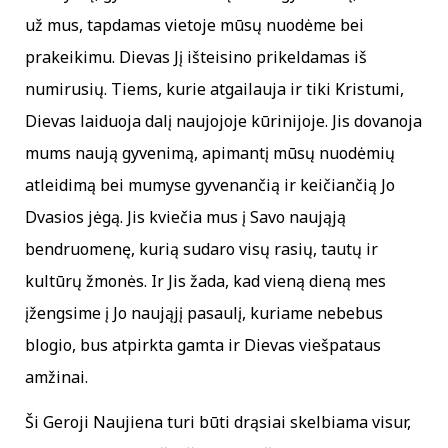
už mus, tapdamas vietoje mūsų nuodėme bei
prakeikimu. Dievas Jį išteisino prikeldamas iš
numirusių. Tiems, kurie atgailauja ir tiki Kristumi,
Dievas laiduoja dalį naujojoje kūrinijoje. Jis dovanoja
mums naują gyvenimą, apimantį mūsų nuodėmių
atleidimą bei mumyse gyvenančią ir keičiančią Jo
Dvasios jėgą. Jis kviečia mus į Savo naująją
bendruomenę, kurią sudaro visų rasių, tautų ir
kultūrų žmonės. Ir Jis žada, kad vieną dieną mes
įžengsime į Jo naująjį pasaulį, kuriame nebebus
blogio, bus atpirkta gamta ir Dievas viešpataus
amžinai.
Ši Geroji Naujiena turi būti drąsiai skelbiama visur,