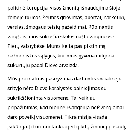
politinė korupcija, visos žmonių išnaudojimo šioje
žemėje formos, šeimos griovimas, abortai, narkotikų
verslas, žmogaus teisių pažeidimai. Rūpinantis
vargšais, mus sukrečia skolos našta vargingose
Pietų valstybėse. Mums kelia pasipiktinimą
nežmoniškos sąlygos, kuriomis gyvena milijonai
sukurtųjų pagal Dievo atvaizdą.
Mūsų nuolatinis pasiryžimas darbuotis socialinėje
srityje nėra Dievo karalystės painiojimas su
sukrikščioninta visuomene. Tai veikiau
pripažinimas, kad biblinė Evangelija neišvengiamai
daro poveikį visuomenei. Tikra misija visada
įsikūnija. Ji turi nuolankiai įeiti į kitų žmonių pasaulį,