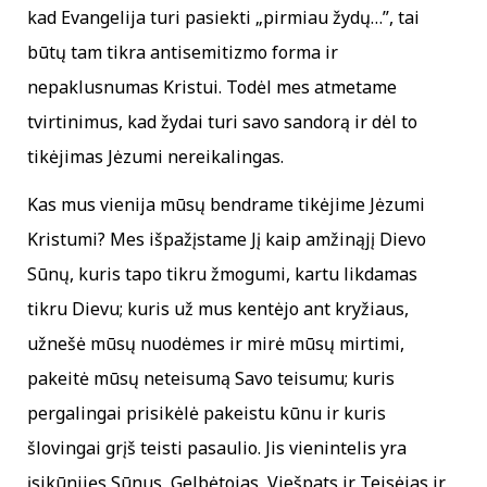
kad Evangelija turi pasiekti „pirmiau žydų…”, tai
būtų tam tikra antisemitizmo forma ir
nepaklusnumas Kristui. Todėl mes atmetame
tvirtinimus, kad žydai turi savo sandorą ir dėl to
tikėjimas Jėzumi nereikalingas.
Kas mus vienija mūsų bendrame tikėjime Jėzumi
Kristumi? Mes išpažįstame Jį kaip amžinąjį Dievo
Sūnų, kuris tapo tikru žmogumi, kartu likdamas
tikru Dievu; kuris už mus kentėjo ant kryžiaus,
užnešė mūsų nuodėmes ir mirė mūsų mirtimi,
pakeitė mūsų neteisumą Savo teisumu; kuris
pergalingai prisikėlė pakeistu kūnu ir kuris
šlovingai grįš teisti pasaulio. Jis vienintelis yra
įsikūnijęs Sūnus, Gelbėtojas, Viešpats ir Teisėjas ir