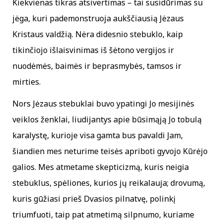
Kiekvienas tikras atsivertimas – tai susidūrimas su
jėga, kuri pademonstruoja aukščiausią Jėzaus
Kristaus valdžią. Nėra didesnio stebuklo, kaip
tikinčiojo išlaisvinimas iš šėtono vergijos ir
nuodėmės, baimės ir beprasmybės, tamsos ir
mirties.
Nors Jėzaus stebuklai buvo ypatingi Jo mesijinės
veiklos ženklai, liudijantys apie būsimąją Jo tobulą
karalystę, kurioje visa gamta bus pavaldi Jam,
šiandien mes neturime teisės apriboti gyvojo Kūrėjo
galios. Mes atmetame skepticizmą, kuris neigia
stebuklus, spėliones, kurios jų reikalauja; drovumą,
kuris gūžiasi prieš Dvasios pilnatvę, polinkį
triumfuoti, taip pat atmetimą silpnumo, kuriame