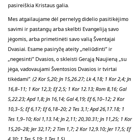
pasireiškia Kristaus galia.
Mes atgailaujame dėl pernelyg didelio pasitikėjimo
savimi ir pastangų arba skelbti Evangeliją savo
jėgomis, arba primetinėti savo valią Šventajai
Dvasiai. Esame pasiryžę ateity „neliūdinti” ir
„negesinti” Dvasios, o skleisti Gerąją Naujieną „su
jėga, vadovaujami Šventosios Dvasios ir tvirtai
tikėdami”.
(2 Kor 5,20; Jn 15,26.27; Lk 4,18; 1 Kor 2,4; Jn
16,8–11; 1 Kor 12,3; Ef 2,5; 1 Kor 12.13; Rom 8,16; Gal
5,22.23; Apd 1,8; Jn 16,14; Gal 4,19; Ef 6,10–12; 2 Kor
10,3–5; Ef 6,17; Ef 6,18–20; 2 Tes 3,1; Apd 26,17.18; 1
Tes 1,9–10; Kol 1,13.14; Jn 2,11; 20,30.31; Jn 11,25; 1 Kor
15,20–28; Jer 32,17; 2 Tim 1,7; 2 Kor 12,9.10; Jer 17,5; Ef
4,30; 1 Tes 5,19; 1 Tes 1,5)