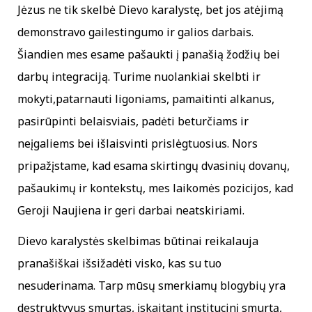
Jėzus ne tik skelbė Dievo karalystę, bet jos atėjimą
demonstravo gailestingumo ir galios darbais.
Šiandien mes esame pašaukti į panašią žodžių bei
darbų integraciją. Turime nuolankiai skelbti ir
mokyti,patarnauti ligoniams, pamaitinti alkanus,
pasirūpinti belaisviais, padėti beturčiams ir
neįgaliems bei išlaisvinti prislėgtuosius. Nors
pripažįstame, kad esama skirtingų dvasinių dovanų,
pašaukimų ir kontekstų, mes laikomės pozicijos, kad
Geroji Naujiena ir geri darbai neatskiriami.
Dievo karalystės skelbimas būtinai reikalauja
pranašiškai išsižadėti visko, kas su tuo
nesuderinama. Tarp mūsų smerkiamų blogybių yra
destruktyvus smurtas, įskaitant institucinį smurtą,