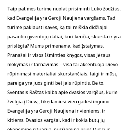
Taip pat mes turime nuolat prisiminti Luko žodžius,
kad Evangelija yra Geroji Naujiena vargšams. Tad
turime paklausti savęs, ką tai reiškia didžiajai
pasaulio gyventojų daliai, kuri kenčia, skursta ir yra
prislėgta? Mums primenama, kad Įstatymas,
Pranašai ir visos Išminties knygos, visas Jėzaus
mokymas ir tarnavimas – visa tai akcentuoja Dievo
rūpinimąsi materialiai skurstančiais, taigi ir mūsų
pareiga yra juos ginti bei jais rūpintis. Be to,
Šventasis Raštas kalba apie dvasios vargšus, kurie
žvelgia į Dievą, tikėdamiesi vien gailestingumo.
Evangelija yra Geroji Naujiena ir vieniems, ir
kitiems. Dvasios vargšai, kad ir kokia būtų jų
ekonominė situacija, nusižemina prieš Dievą ir