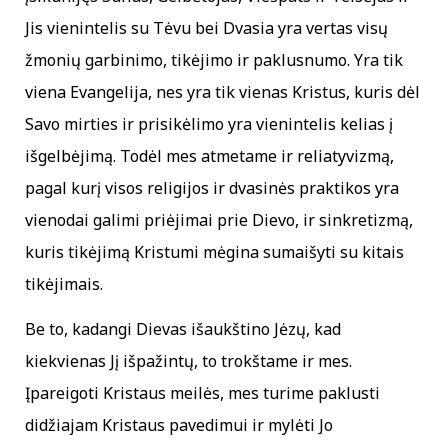
Jis vienintelis su Tėvu bei Dvasia yra vertas visų
žmonių garbinimo, tikėjimo ir paklusnumo. Yra tik
viena Evangelija, nes yra tik vienas Kristus, kuris dėl
Savo mirties ir prisikėlimo yra vienintelis kelias į
išgelbėjimą. Todėl mes atmetame ir reliatyvizmą,
pagal kurį visos religijos ir dvasinės praktikos yra
vienodai galimi priėjimai prie Dievo, ir sinkretizmą,
kuris tikėjimą Kristumi mėgina sumaišyti su kitais
tikėjimais.
Be to, kadangi Dievas išaukštino Jėzų, kad
kiekvienas Jį išpažintų, to trokštame ir mes.
Įpareigoti Kristaus meilės, mes turime paklusti
didžiajam Kristaus pavedimui ir mylėti Jo