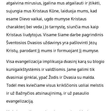
atgaivina mirusius, įgalina mus atgailauti ir įtikėti,
sujungia mus Kristaus Kūne, laiduoja mums, kad
esame Dievo vaikai, ugdo mumyse Kristaus
charakterį bei veda į Jo tarnystę, siunčia mus kaip
Kristaus liudytojus. Visame šiame darbe pagrindinis
Šventosios Dvasios uždavinys yra pašlovinti Jėzų
Kristų, parodant Jį mums ir formuojant Jį mumyse.
Visa evangelizacija implikuoja dvasinį karą su blogio
kunigaikštystėmis ir valdžiomis. Jame galimi tik
dvasiniai ginklai, ypač Žodis ir Dvasia su malda.
Todėl mes kviečiame visus krikščionis uoliai melstis
ir už Bažnyčios atsinaujinimą, ir už pasaulio
evangelizaciją.