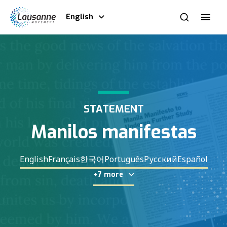
English
STATEMENT
Manilos manifestas
English
Français
한국어
Português
Русский
Español
+7 more