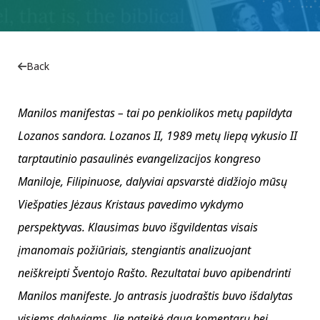
Back
Manilos manifestas – tai po penkiolikos metų papildyta
Lozanos sandora. Lozanos II, 1989 metų liepą vykusio II
tarptautinio pasaulinės evangelizacijos kongreso
Maniloje, Filipinuose, dalyviai apsvarstė didžiojo mūsų
Viešpaties Jėzaus Kristaus pavedimo vykdymo
perspektyvas. Klausimas buvo išgvildentas visais
įmanomais požiūriais, stengiantis analizuojant
neiškreipti Šventojo Rašto. Rezultatai buvo apibendrinti
Manilos manifeste. Jo antrasis juodraštis buvo išdalytas
visiems dalyviams. Jie pateikė daug komentarų bei