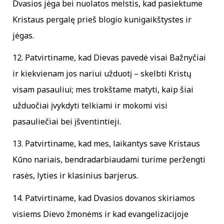
Dvasios jėga bei nuolatos melstis, kad pasiektume
Kristaus pergalę prieš blogio kunigaikštystes ir
jėgas.
12. Patvirtiname, kad Dievas pavedė visai Bažnyčiai
ir kiekvienam jos nariui užduotį – skelbti Kristų
visam pasauliui; mes trokštame matyti, kaip šiai
užduočiai įvykdyti telkiami ir mokomi visi
pasauliečiai bei įšventintieji.
13. Patvirtiname, kad mes, laikantys save Kristaus
Kūno nariais, bendradarbiaudami turime peržengti
rasės, lyties ir klasinius barjerus.
14. Patvirtiname, kad Dvasios dovanos skiriamos
visiems Dievo žmonėms ir kad evangelizacijoje