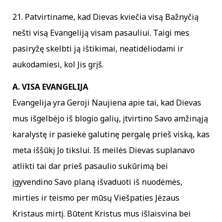
21. Patvirtiname, kad Dievas kviečia visą Bažnyčią
nešti visą Evangeliją visam pasauliui. Taigi mes
pasiryžę skelbti ją ištikimai, neatidėliodami ir
aukodamiesi, kol Jis grįš.
A. VISA EVANGELIJA
Evangelija yra Geroji Naujiena apie tai, kad Dievas
mus išgelbėjo iš blogio galių, įtvirtino Savo amžinąją
karalystę ir pasiekė galutinę pergalę prieš viską, kas
meta iššūkį Jo tikslui. Iš meilės Dievas suplanavo
atlikti tai dar prieš pasaulio sukūrimą bei
įgyvendino Savo planą išvaduoti iš nuodėmės,
mirties ir teismo per mūsų Viešpaties Jėzaus
Kristaus mirtį. Būtent Kristus mus išlaisvina bei