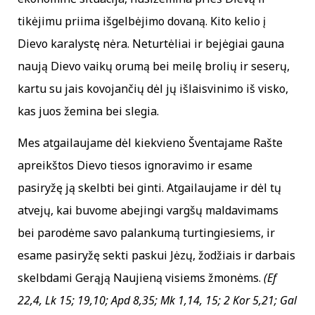
tikėjimu priima išgelbėjimo dovaną. Kito kelio į
Dievo karalystę nėra. Neturtėliai ir bejėgiai gauna
naują Dievo vaikų orumą bei meilę brolių ir seserų,
kartu su jais kovojančių dėl jų išlaisvinimo iš visko,
kas juos žemina bei slegia.
Mes atgailaujame dėl kiekvieno Šventajame Rašte
apreikštos Dievo tiesos ignoravimo ir esame
pasiryžę ją skelbti bei ginti. Atgailaujame ir dėl tų
atvejų, kai buvome abejingi vargšų maldavimams
bei parodėme savo palankumą turtingiesiems, ir
esame pasiryžę sekti paskui Jėzų, žodžiais ir darbais
skelbdami Gerąją Naujieną visiems žmonėms.
(Ef
22,4, Lk 15; 19,10; Apd 8,35; Mk 1,14, 15; 2 Kor 5,21; Gal