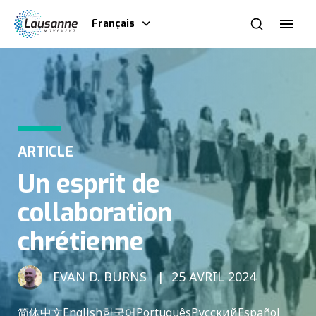
Français
ARTICLE
Un esprit de
collaboration
chrétienne
EVAN D. BURNS
25 AVRIL 2024
简体中文
English
한국어
Português
Русский
Español