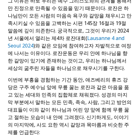
그 이유는 바로 우리는 예수 그리스도와의 관계를 통해서
만 진정으로 만족될 수 있음을 믿기 때문이다. 로잔은 하
나님만이 모든 사람의 마음속 욕구와 갈망을 채우시고 만
족시키실 수 있음을 고백하는 시편 145장 16절과 19절
말씀에 깊이 의존한다. 궁극적으로, 그것이 우리가 2024
년 서울에서 열리는 제4차 로잔대회(
Lausanne 4 and
Seoul 2024
)와 같은 모임에 참여하고자 자발적으로 여정
에 나서는 이유이다. 로잔운동은 우리 안에 하나님을 향
한 갈망이 있기에 존재하는 것이고, 우리는 하나님께서
세상의 굶주린 자들을 하나님으로 채우시기를 구한다.
이번에 부흥을 경험하는 기간 동안, 애즈베리의 휴즈 강
당은 구주 예수님 앞에 무릎 꿇는 로잔과 같은 마음을 품
고 있는 세대와 민족의 집합체로 채워졌다. 성경의 마지
막 부분에서 말하는 모든 민족, 족속, 사람, 그리고 방언의
대표들이 이와 같이 하나님과 어린 양 앞에 함께 무릎 꿇
고 절하는 모습이 내 안에 그려졌다. 신기하게도, 이야기
의 마지막에, 사도 요한 역시 갈망과 목마름과 비슷한 주
제를 언급한다: