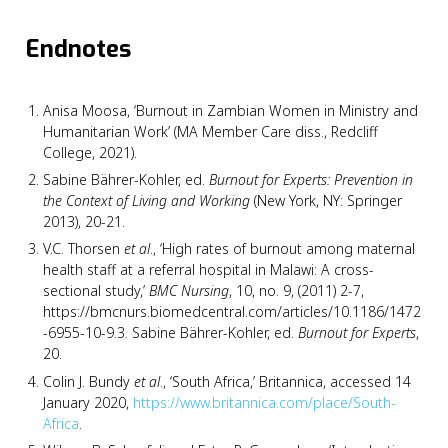
Endnotes
Anisa Moosa, ‘Burnout in Zambian Women in Ministry and
Humanitarian Work’ (MA Member Care diss., Redcliff
College, 2021).
Sabine Bährer-Kohler, ed.
Burnout for Experts: Prevention in
the Context of Living and Working
(New York, NY: Springer
2013), 20-21.
V.C. Thorsen
et al
., ‘High rates of burnout among maternal
health staff at a referral hospital in Malawi: A cross-
sectional study,’
BMC Nursing
, 10, no. 9, (2011) 2-7,
https://bmcnurs.biomedcentral.com/articles/10.1186/1472
-6955-10-9.3. Sabine Bährer-Kohler, ed.
Burnout for Experts
,
20.
Colin J. Bundy
et al
., ‘South Africa,’ Britannica, accessed 14
January 2020,
https://www.britannica.com/place/South-
Africa
.