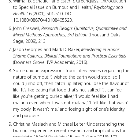
Wilmar B. Schaufeli and Ester R. Greenglass, ‘Introduction
to Special Issue on Burnout and Health,’
Psychology and
Health
16 (2001), 501-510, DOI:
10.1080/08870440108405523.
John Creswell,
Research Design
:
Qualitative, Quantitative and
Mixed Methods Approaches,
3rd Edition
(Thousand Oaks:
Sage, 2009), 213.
Jason Georges and Mark D. Baker,
Ministering in Honor-
Shame Cultures: Biblical Foundations and Practical Essentials
(Downers Grove: IVP Academic, 2016).
Some unique expressions from interviewees regarding the
nature of burnout: ‘I wished the earth would stop, so I
could jump off, then catch up later,’ ‘You lose the flavour of
life. It’s like eating flat food that’s not salted,’ ‘It can feel
like you’re getting buried alive,’ ‘I would feel like I had
malaria even when it was not malaria,’ ‘I felt like that wasn’t
my body. It wasn’t me,’ and ‘losing sight of one’s identity
and purpose.’
Christina Maslach and Michael Leiter, ‘Understanding the
burnout experience: recent research and implications for
psychiatry,’
World Psychiatry
15, no. 2, (June 2016): 103,