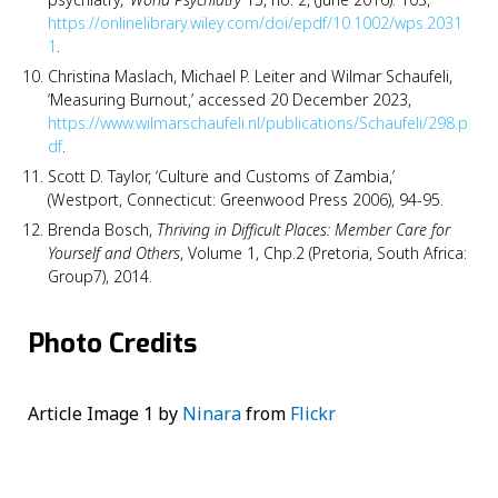
https://onlinelibrary.wiley.com/doi/epdf/10.1002/wps.2031
1
.
Christina Maslach, Michael P. Leiter and Wilmar Schaufeli,
‘Measuring Burnout,’ accessed 20 December 2023,
https://www.wilmarschaufeli.nl/publications/Schaufeli/298.p
df
.
Scott D. Taylor, ‘Culture and Customs of Zambia,’
(Westport, Connecticut: Greenwood Press 2006), 94-95.
Brenda Bosch,
Thriving in Difficult Places: Member Care for
Yourself and Others
, Volume 1, Chp.2 (Pretoria, South Africa:
Group7), 2014.
Photo Credits
Article Image 1 by
Ninara
from
Flickr