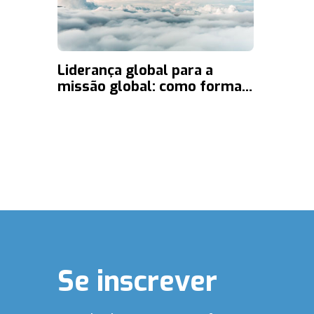
Liderança global para a
missão global: como formar
líderes de missões de nível
internacional
Se inscrever