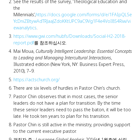
See the results of the survey, ‘Theological Education and
the
Millennials’,
https://docs.google.com/forms/d/e/1FAIpQLSe
YcDniZBtywAdTRJaaJZdoKKtUPC9aC9Vg1F4e4VoI8S4Riw/vi
ewanalytics
.
https://www.gwi.com/hubfs/Downloads/Social-H2-2018-
report.pdf
를 참조하십시오.
Mai Moua,
Culturally Intelligent Leadership: Essential Concepts
to Leading and Managing Intercultural Interactions
,
Illustrated edition (New York, NY: Business Expert Press,
2010), 7–9.
https://actschurch.org/
There are six levels of hurdles in Pastor Chin’s church.
Pastor Chin observes that in most cases, the senior
leaders do not have a plan for transition. By the time
these senior leaders need to pass the baton, it will be too
late. He took ten years to plan for his transition.
Pastor Chin is still active in the ministry, providing support
to the current executive pastor.
편집자 주 :
Lausanne Global Analysis
2016년 1월호에 실린