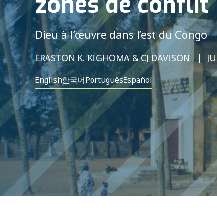
zones de conflit
Dieu à l’œuvre dans l’est du Congo
ERASTON K. KIGHOMA & CJ DAVISON
JU
English
한국어
Português
Español