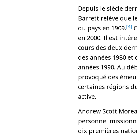
Depuis le siècle der
Barrett relève que l
[4]
du pays en 1909.
C
en 2000. Il est inté
cours des deux derni
des années 1980 et 
années 1990. Au déb
provoqué des émeute
certaines régions du
active.
Andrew Scott Moreau
personnel missionnair
dix premières natio