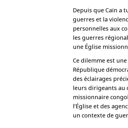
Depuis que Caïn a tu
guerres et la viole
personnelles aux co
les guerres régionale
une Église missionne
Ce dilemme est une i
République démocra
des éclairages préci
leurs dirigeants au 
missionnaire congola
l’Église et des age
un contexte de guerr