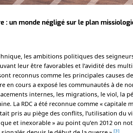
e : un monde négligé sur le plan missiolog
ethnique, les ambitions politiques des seigneurs
vant leur être favorables et l’avidité des mult
sont reconnus comme les principales causes de 
re en cours a exposé les communautés à de n
ements internes, les migrations, le viol, la p
mine. La RDC a été reconnue comme « capitale m
tait pris au piège des conflits, l’utilisation d
que et inexorable » au point qu’en 2012 on not
[3]
é signalés depuis le début de la guerre ».