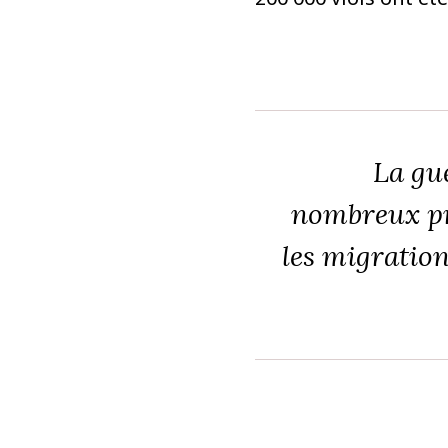
La guer
nombreux pr
les migrations