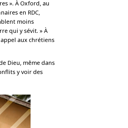
ères ». À Oxford, au
naires en RDC,
emblent moins
e qui y sévit. » À
 appel aux chrétiens
é de Dieu, même dans
nflits y voir des