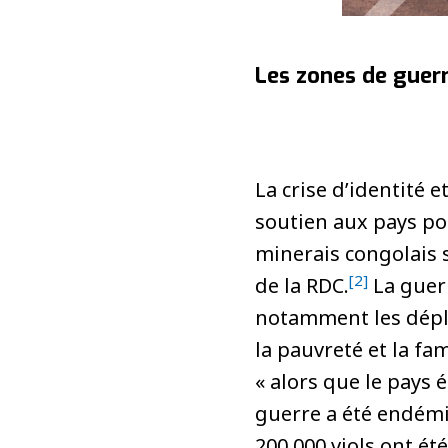
Les zones de guerr
La crise d’identité 
soutien aux pays pou
minerais congolais 
[2]
de la RDC.
La guer
notamment les déplac
la pauvreté et la fa
« alors que le pays é
guerre a été endémi
200 000 viols ont ét