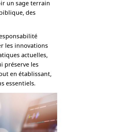
ir un sage terrain
 biblique, des
responsabilité
r les innovations
tiques actuelles,
i préserve les
tout en établissant,
ns essentiels.