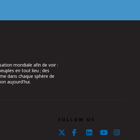
ation mondiale afin de voir :
peuples en tout lieu ; des
aume dans chaque sphère de
ion aujourd'hui.
FOLLOW US