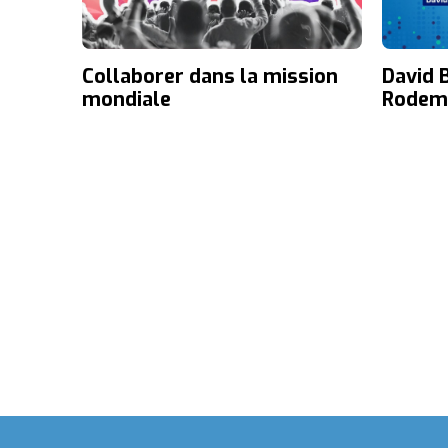
David 
Collaborer dans la mission
Rodema
mondiale
Seoul 
for yo
impact
networ
collab
missio