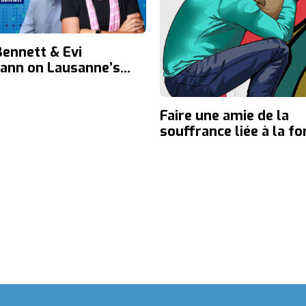
Bennett & Evi
nn on Lausanne’s
2024 Congress, advice
ung leaders, planning
ful events,
Faire une amie de la
king, and
souffrance liée à la fo
oration in global
de direction
n.