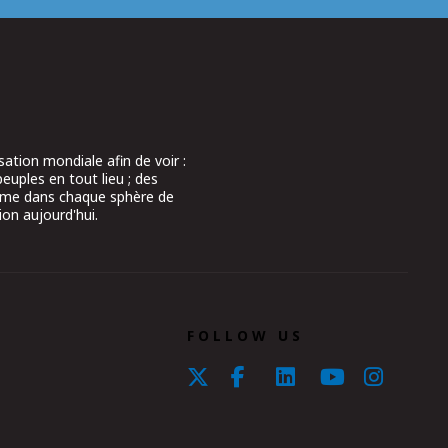
ation mondiale afin de voir :
peuples en tout lieu ; des
aume dans chaque sphère de
ion aujourd'hui.
FOLLOW US