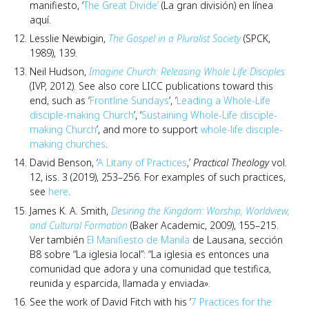
manifiesto, ‘
The Great Divide’
(La gran división) en línea
aquí.
Lesslie Newbigin,
The Gospel in a Pluralist Society
(SPCK,
1989), 139.
Neil Hudson,
Imagine Church: Releasing Whole Life Disciples
(IVP, 2012). See also core LICC publications toward this
end, such as ‘
Frontline Sundays
’, ‘
Leading a Whole-Life
disciple-making Church
’, ‘
Sustaining Whole-Life disciple-
making Church
’, and more to support
whole-life disciple-
making churches
.
David Benson, ‘
A Litany of Practices
,’
Practical Theology
vol.
12, iss. 3 (2019), 253–256. For examples of such practices,
see
here
.
James K. A. Smith,
Desiring the Kingdom: Worship, Worldview,
and Cultural Formation
(Baker Academic, 2009), 155–215.
Ver también
El Manifiesto de Manila
de Lausana, sección
B8 sobre “La iglesia local”: “La iglesia es entonces una
comunidad que adora y una comunidad que testifica,
reunida y esparcida, llamada y enviada».
See the work of David Fitch with his ‘
7 Practices for the