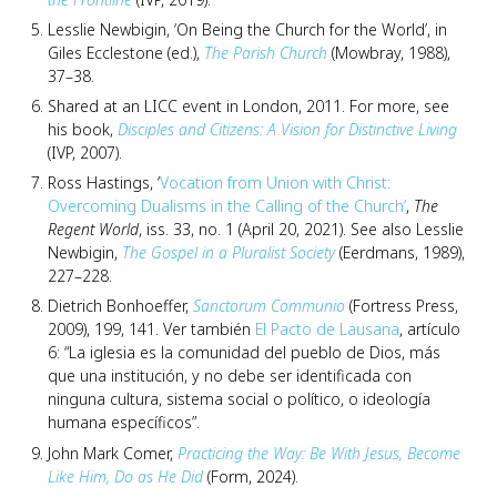
Lesslie Newbigin, ‘On Being the Church for the World’, in
Giles Ecclestone (ed.),
The Parish Church
(Mowbray, 1988),
37–38.
Shared at an LICC event in London, 2011. For more, see
his book,
Disciples and Citizens: A Vision for Distinctive Living
(IVP, 2007).
Ross Hastings, ‘
Vocation from Union with Christ:
Overcoming Dualisms in the Calling of the Church’
,
The
Regent World
, iss. 33, no. 1 (April 20, 2021). See also Lesslie
Newbigin,
The Gospel in a Pluralist Society
(Eerdmans, 1989),
227–228.
Dietrich Bonhoeffer,
Sanctorum Communio
(Fortress Press,
2009), 199, 141. Ver también
El Pacto de Lausana
, artículo
6: “La iglesia es la comunidad del pueblo de Dios, más
que una institución, y no debe ser identificada con
ninguna cultura, sistema social o político, o ideología
humana específicos”.
John Mark Comer,
Practicing the Way: Be With Jesus, Become
Like Him, Do as He Did
(Form, 2024).