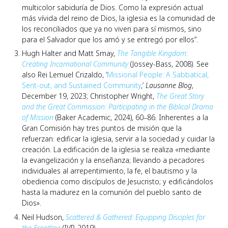
multicolor sabiduría de Dios. Como la expresión actual
más vívida del reino de Dios, la iglesia es la comunidad de
los reconciliados que ya no viven para sí mismos, sino
para el Salvador que los amó y se entregó por ellos”.
Hugh Halter and Matt Smay,
The Tangible Kingdom:
Creating Incarnational Community
(Jossey-Bass, 2008). See
also Rei Lemuel Crizaldo, ‘
Missional People: A Sabbatical,
Sent-out, and Sustained Community
,’
Lausanne Blog
,
December 19, 2023; Christopher Wright,
The Great Story
and the Great Commission: Participating in the Biblical Drama
of Mission
(Baker Academic, 2024), 60–86. Inherentes a la
Gran Comisión hay tres puntos de misión que la
refuerzan: edificar la iglesia, servir a la sociedad y cuidar la
creación. La edificación de la iglesia se realiza «mediante
la evangelización y la enseñanza; llevando a pecadores
individuales al arrepentimiento, la fe, el bautismo y la
obediencia como discípulos de Jesucristo; y edificándolos
hasta la madurez en la comunión del pueblo santo de
Dios».
Neil Hudson,
Scattered & Gathered: Equipping Disciples for
the Frontline
(IVP, 2019).