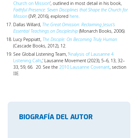
Church on Mission
’, outlined in most detail in his book,
Faithful Presence: Seven Disciplines that Shape the Church for
Mission
(IVP, 2016), explored
here
.
Dallas Willard,
The Great Omission: Reclaiming Jesus’s
Essential Teachings on Discipleship
(Monarch Books, 2006).
Lucy Peppiatt,
The Disciple: On Becoming Truly Human
(Cascade Books, 2012), 12.
See Global Listening Team, ‘
Analysis of Lausanne 4
Listening Calls
,’ Lausanne Movement (2023), 5–6, 13, 32–
33, 59, 66. 20. See the
2010 Lausanne Covenant
, section
IIE.
BIOGRAFÍA DEL AUTOR