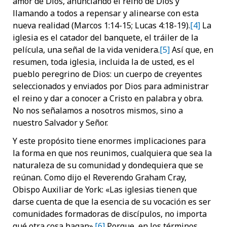
amor de Dios, anunciando el reino de Dios y
llamando a todos a repensar y alinearse con esta
nueva realidad (Marcos 1:14-15; Lucas 4:18-19).
[4]
La
iglesia es el catador del banquete, el tráiler de la
película, una señal de la vida venidera.
[5]
Así que, en
resumen, toda iglesia, incluida la de usted, es el
pueblo peregrino de Dios: un cuerpo de creyentes
seleccionados y enviados por Dios para administrar
el reino y dar a conocer a Cristo en palabra y obra.
No nos señalamos a nosotros mismos, sino a
nuestro Salvador y Señor.
Y este propósito tiene enormes implicaciones para
la forma en que nos reunimos, cualquiera que sea la
naturaleza de su comunidad y dondequiera que se
reúnan. Como dijo el Reverendo Graham Cray,
Obispo Auxiliar de York: «Las iglesias tienen que
darse cuenta de que la esencia de su vocación es ser
comunidades formadoras de discípulos, no importa
qué otra cosa hagan».
[6]
Porque, en los términos