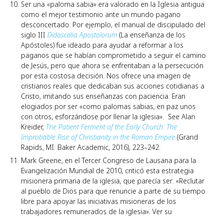
Ser una «paloma sabia» era valorado en la Iglesia antigua
como el mejor testimonio ante un mundo pagano
desconcertado. Por ejemplo, el manual de discipulado del
siglo III
Didascalia Apostolorum
(La enseñanza de los
Apóstoles) fue ideado para ayudar a reformar a los
paganos que se habían comprometido a seguir el camino
de Jesús, pero que ahora se enfrentaban a la persecución
por esta costosa decisión. Nos ofrece una imagen de
cristianos reales que dedicaban sus acciones cotidianas a
Cristo, imitando sus enseñanzas con paciencia. Eran
elogiados por ser «como palomas sabias, en paz unos
con otros, esforzándose por llenar la iglesia». See Alan
Kreider,
The Patient Ferment of the Early Church: The
Improbable Rise of Christianity in the Roman Empire
(Grand
Rapids, MI: Baker Academic, 2016), 223–242.
Mark Greene, en el Tercer Congreso de Lausana para la
Evangelización Mundial de 2010, criticó esta estrategia
misionera primaria de la iglesia, que parecía ser: «Reclutar
al pueblo de Dios para que renuncie a parte de su tiempo
libre para apoyar las iniciativas misioneras de los
trabajadores remunerados de la iglesia». Ver su