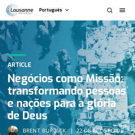
Português
ARTICLE
Negócios como Missão:
transformando pessoas
e nações para a glória
de Deus
BRENT BURDICK
22 DE AGOSTO DE