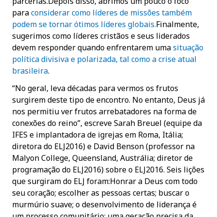
parcerias.Depois disso, abrimos um pouco o foco
para
considerar como líderes de missões também
podem se tornar ótimos líderes globais.
Finalmente,
sugerimos como líderes cristãos e seus liderados
devem responder quando enfrentarem uma
situação
política divisiva e polarizada, tal como a crise atual
brasileira
.
“No geral, leva décadas para vermos os frutos
surgirem deste tipo de encontro. No entanto, Deus já
nos permitiu ver frutos arrebatadores na forma de
conexões do reino”, escreve Sarah Breuel (equipe da
IFES e implantadora de igrejas em Roma, Itália;
diretora do ELJ2016) e David Benson (professor na
Malyon College, Queensland, Austrália; diretor de
programação do ELJ2016) sobre o ELJ2016. Seis lições
que surgiram do ELJ foram:Honrar a Deus com todo
seu coração; escolher as pessoas certas; buscar o
murmúrio suave; o desenvolvimento de liderança é
um processo comunitário; uma geração precisa da