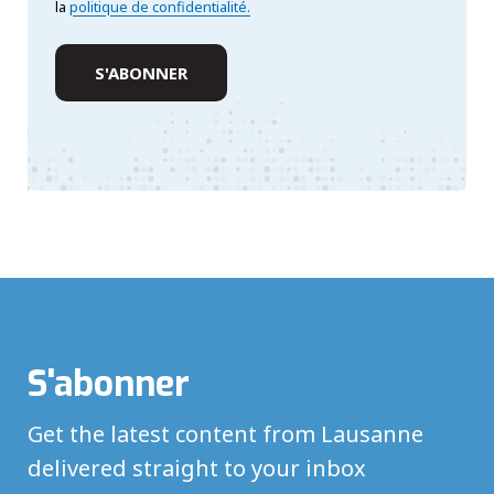
la
politique de confidentialité.
S'abonner
Get the latest content from Lausanne
delivered straight to your inbox