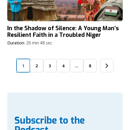
In the Shadow of Silence: A Young Man’s
Resilient Faith in a Troubled Niger
Duration:
26 min 48 sec
1
2
3
4
…
8
Subscribe to the
Podcast