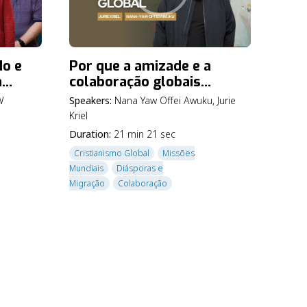
o e
Por que a amizade e a
a
colaboração globais
e um
transformam a missão |
W
Speakers:
Nana Yaw Offei Awuku
,
Jurie
3
Tornando-se um discípulo
Kriel
global – Ep. 4
Duration:
21 min 21 sec
Cristianismo Global
Missões
Mundiais
Diásporas e
Migração
Colaboração