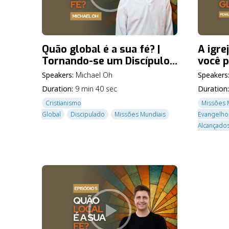
Quão global é a sua fé? |
A igre
Tornando-se um Discípulo
você p
Global Ep. 1
um Dis
Speakers:
Michael Oh
Speakers
Duration:
9 min 40 sec
Duration:
Cristianismo
Missões 
Global
Discipulado
Missões Mundiais
Evangelho
Alcançado