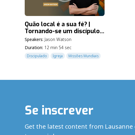
Quão local é a sua fé? |
Tornando-se um discípulo
global – Ep. 5
Speakers:
Jason Watson
Duration:
12 min 54 sec
Discipulado
Igreja
Missões Mundiais
Se inscrever
Get the latest content from Lausanne 