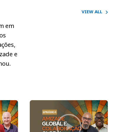
VIEW ALL
em em
os
ações,
izade e
mou.