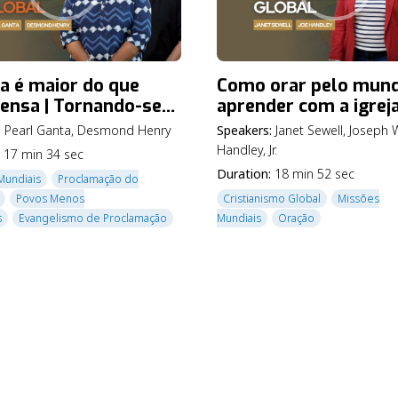
ja é maior do que
Como orar pelo mund
ensa | Tornando-se
aprender com a igrej
cípulo Global Ep. 2
global? | Tornando-s
:
Pearl Ganta
,
Desmond Henry
Speakers:
Janet Sewell
,
Joseph 
Discípulo Global Ep. 
Handley, Jr.
17 min 34 sec
Duration:
18 min 52 sec
Mundiais
Proclamação do
Povos Menos
Cristianismo Global
Missões
s
Evangelismo de Proclamação
Mundiais
Oração