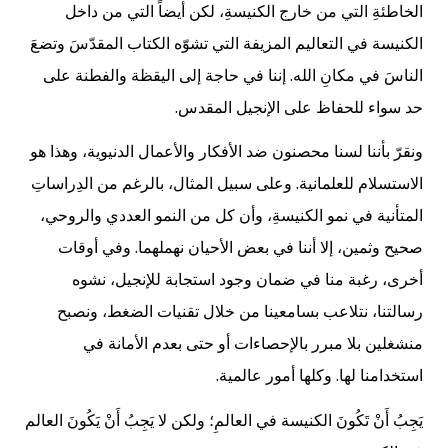
الخاطئةِ التي من خارج الكنيسةِ، لكن أيضاً التي من داخل
الكنيسة في التعاليم المزيفة التي تشوّه الكتاب المقدّسَ وتضعَ
الناسَ في مكانِ الله. إننا في حاجة إلى اليقظة والفطنة على
حد سواء للحفاظ على الإنجيل المقدس.
ونقرّ بأننا لسنا محصنون ضد الأفكار والأعمال الدنيوية، وهذا هو
الاستسلام للعلمانية. وعلى سبيل المثال، بالرغم من الدِراساتِ
المتأنية في نمو الكنيسةِ، وأن كل من النمو العددي والروحي،
صحيح وثمين، إلا أننا في بعض الأحيان نهملهما. وفي أوقات
أخرى، رغبة منا في ضمان وجود استجابة للإنجيل، نشوه
رسالتنا، نتلاعب بسامعينا من خلال تقنيات الضغط، ونصبح
منشغلين بلا مبرر بالإحصاءات أو حتى بعدم الأمانة في
استخدامنا لها. وكلها أمور عالمية.
يَجِبُ أَنْ تَكُونَ الكنيسة في العالمِ؛ ولكن لا يَجِبُ أَنْ يَكُونَ العالم