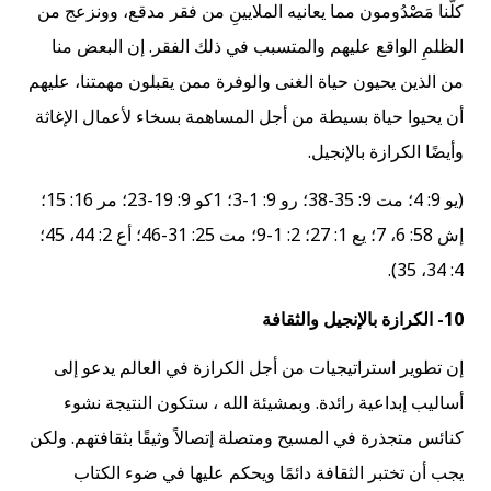
كلّنا مَصْدُومون مما يعانيه الملايينِ من فقر مدقع، وونزعج من
الظلمِ الواقع عليهم والمتسبب في ذلك الفقر. إن البعض منا
من الذين يحيون حياة الغنى والوفرة ممن يقبلون مهمتنا، عليهم
أن يحيوا حياة بسيطة من أجل المساهمة بسخاء لأعمال الإغاثة
وأيضًا الكرازة بالإنجيل.
(يو 9: 4؛ مت 9: 35-38؛ رو 9: 1-3؛ 1كو 9: 19-23؛ مر 16: 15؛
إش 58: 6، 7؛ يع 1: 27؛ 2: 1-9؛ مت 25: 31-46؛ أع 2: 44، 45؛
4: 34، 35).
10- الكرازة بالإنجيل والثقافة
إن تطوير استراتيجيات من أجل الكرازة في العالم يدعو إلى
أساليب إبداعية رائدة. وبمشيئة الله ، ستكون النتيجة نشوء
كنائس متجذرة في المسيح ومتصلة إتصالاً وثيقًا بثقافتهم. ولكن
يجب أن تختبر الثقافة دائمًا ويحكم عليها في ضوء الكتاب