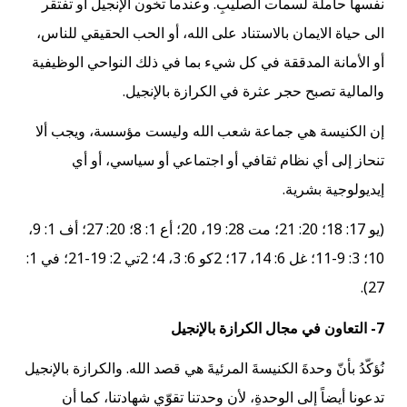
نفسها حاملة لسمات الصليبِ. وعندما تخون الإنجيل أو تفتقر
الى حياة الايمان بالاستناد على الله، أو الحب الحقيقي للناس،
أو الأمانة المدققة في كل شيء بما في ذلك النواحي الوظيفية
والمالية تصبح حجر عثرة في الكرازة بالإنجيل.
إن الكنيسة هي جماعة شعب الله وليست مؤسسة، ويجب ألا
تنحاز إلى أي نظام ثقافي أو اجتماعي أو سياسي، أو أي
إيديولوجية بشرية.
(يو 17: 18؛ 20: 21؛ مت 28: 19، 20؛ أع 1: 8؛ 20: 27؛ أف 1: 9،
10؛ 3: 9-11؛ غل 6: 14، 17؛ 2كو 6: 3، 4؛ 2تي 2: 19-21؛ في 1:
27).
7- التعاون في مجال الكرازة بالإنجيل
نُؤكّدُ بأنّ وحدةَ الكنيسةَ المرئيةَ هي قصد الله. والكرازة بالإنجيل
تدعونا أيضاً إلى الوحدةِ، لأن وحدتنا تقوّي شهادتنا، كما أن