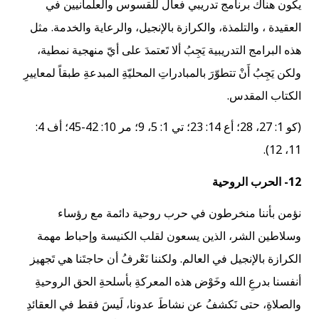
يكون هناك برنامج تدريبي فعال للقسوس والعلمانيين في
العقيدة ، والتلمذة، والكرازة بالإنجيل، والرعاية والخدمة. مثل
هذه البرامج التدريبية يَجِبُ ألا تَعتمدَ على أيّ منهجية نمطية،
ولكن يَجِبُ أَنْ تتطوّرَ بالمبادراتِ المحليّةِ المبدعةِ طبقاً لمعاييرِ
الكتاب المقدس.
(كو 1: 27، 28؛ أع 14: 23؛ تي 1: 5، 9؛ مر 10: 42-45؛ أف 4:
11، 12).
12- الحرب الروحية
نؤمن بأننا منخرطون في حرب روحية دائمة مع رؤساء
وسلاطين الشر، الذين يسعون لقلب الكنيسة وإحباط مهمة
الكرازة بالإنجيل في العالم. ولكننا نَعْرفُ أن حاجتَنا هي تَجهيز
أنفسنا بدرعِ الله وخَوْض هذه المعركةِ بأسلحةِ الحق الروحيةِ
والصلاةِ، حتى نَكشفُ عن نشاطَ عدونا، لَيسَ فقط في العقائدِ