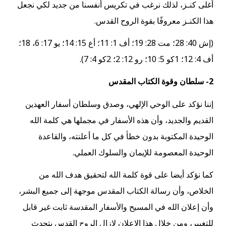
أغلى كنـز، لذلك نرغب في تكريس أنفسنا من جديد لكي نجعل
هذا الكنـز معروفًا بقوة الروح القدس.
(إش 40: 28؛ مت 28: 19؛ أف 1: 11؛ أع 15: 14؛ يو 17: 6، 18؛
أف 4: 12؛ 1كو 5: 10؛ رو 12: 2؛ 2كو 4: 7).
2- سلطان وقوة الكتاب المقدس
إننا نؤكد على الوحي الإلهي، وصدق وسلطان أسفار العهدين
القديم والجديد، وأن هذه الأسفار في مجملها هي كلمة الله
الوحيدة المكتوبة بدون خطأ في كل ما أعلنته، والقاعدة
الوحيدة المعصومة للإيمان والسلوك العملي.
كما نؤكد أيضا على قوة كلمة الله لتحقيق هدف الله من
الخلاص، وأن رسالة الكتاب المقدس موجهة إلى جميع البشر،
وأن إعلان الله في المسيح والأسفار المقدسة ثابت غير قابل
للتغيير، ومن خلال هذا الإعلان لازال الروح القدس يتحدث