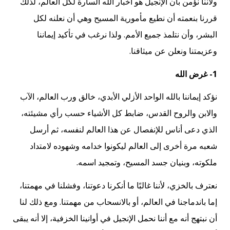
ولأننا نؤمن بأن الإنجيل هو أخبار الله السارة لكل العالم، لذلك
قررنا بنعمته أن نطيع مأمورية المسيح وهي أن نعلنه لكل
البشر، وأن نتلمذ جميع الأمم. ولذا نرغب في تأكيد إيماننا
وعزيمتنا ونعلن عن ميثاقنا.
1- غرض الله
نؤكد إيماننا بالله الواحد الأزلي الأبدي، خالق ورب العالم، الآب
والابن والروح القدس، ضابط كل الأشياء حسب رأي مشيئته،
الذي دعى أناس للإنفصال عن هذا العالم لنفسه، ثم أرسل
شعبه مرة أخرى إلى العالم ليكونوا خدامه وشهوده لامتداد
ملكوته، وبنيان جسد المسيح، وتمجيد اسمه.
نعترف بالخزي، لأننا غالبًا ما أنكرنا دعوتنا، وفشلنا في مهمتنا،
إما باندماجنا في العالم، أو بالانسحاب من مهمتنا. ومع ذلك لنا
أن نبتهج أنه مع أننا نحمل الإنجيل في أوانينا الخزفية، إلا أنه يبقى