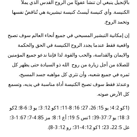
بالإنجيل ينبغي أن تنشأ عفويًا من الروح القدس الذي يملأ
الكنيسة. وأي كنيسة لَيستْ كنيسة تبشيرية هي تُناقضُ نفسها
وتخمد الروحَ.
إن إمكانية التبشير المسيحي في جميع أنحاء العالم سوف تصبح
واقعية فقط عندما يجدد الروح الكنيسة في الحق والحكمة
والايمان والقداسة، والحب والقوة. لذا فإننا ندعو جميع المؤمنين
للصلاة من أجل زيارة من روح الله ذو السيادة حتى يظهر كل
ثمره في جميع شعبه، وأن تثري كل مواهبه جسد المسيح،
وعندئذ فقط سوف تصبح الكنيسة أداة مناسبة في يديه، وتسمع
كل الأرض صوته.
(1كو 2: 4؛ يو 15: 26، 27؛ 16: 8-11؛ 1كو 12: 3؛ يو 3: 6-8؛ 2كو
3: 18؛ يو 7: 37-39؛ 1تس 5: 19؛ أع 1: 8؛ مز 85: 4-7؛ 67: 1-3؛
غل 5: 22، 23؛ 1كو 12: 4-31؛ رو 12: 3-8).