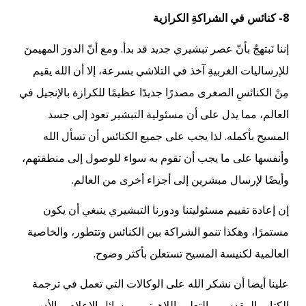
8- كنائس في الشراكةِ الكرازية
إننا نَبتهجُ بأنّ عصر تبشيري جديد قد بدأ. ومع أنّ الدورَ المهيمنَ
للإرساليات الغربيةِ آخذ في التلاشي بسرعة، إلا أن الله يقيم
مِنْ الكنائسِ الصغرى مصدرًا جديدًا عظيمًا للكرازة بالإنجيل في
العالم، مما يدل على أن مسئولية التبشير تعود إلى جسد
المسيح بأكمله. لذا يجب على جميع الكنائس أن تسأل الله
وأنفسها على ما يجب أن تقوم به سواء للوصول إلى منطقتهم،
وأيضًا لإرسال مبشرين إلى أجزاء أخرى من العالم.
إن إعادة تقييم مسئوليتنا ودورنا التبشيري ينبغي أن يكون
مستمرًا، وهكذا تنمو الشراكة بين الكنائس وتتطور، والخاصية
العالمية لكنيسة المسيح تستعلن بأكثر وضوح.
علينا أيضا أن نشكر الله على الوكالات التي تعمل في ترجمة
الكتاب المقدس، والتعليم اللاهوتي، ووسائل الإعلام، والأدب