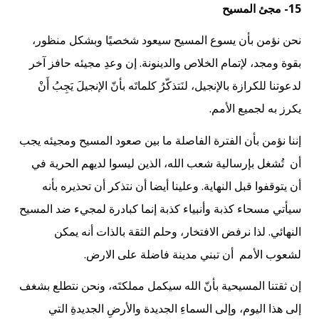
15- مجئ المسيح
نحن نؤمن بأن يسوع المسيح سيعود شخصيًا وبشكل منظور،
بقوة ومجد، لإتمام الخلاص والدينونة. إن وعدِ مجيئه حافز آخر
لدعوتنا للكرازة بالإنجيل، لنَتذكّرُ كلماتَه بأنّ الإنجيلَ يَجِبُ أَنْ
يكرز به لجميع الأمم.
إننا نؤمن بأن الفترة الفاصلة ما بين صعود المسيح ومجيئه يجب
أن تُشغل بإرسالية شعب الله، الذين ليسوا لديهم الحرية في
أن يتوقفوا قبل النهاية. وعلينا أيضا أن نتذكر أن تحذيره بأنه
سيأتي مسحاء كذبة وأنبياء كذبة إنما كبادرة لمجيء ضد المسيح
النهائي. لذا نرفض الافتخار، وحلم الثقة بالذات أنه يمكن
لشعوب الأمم أن تبني مدينة فاضلة على الارض.
إن ثقتنا المسيحية بأنّ الله سيكمل مملكتَه، ونحن نتطلع بشغف
إلى هذا اليوم، وإلى السماءِ الجديدة والأرضِ الجديدةِ التي