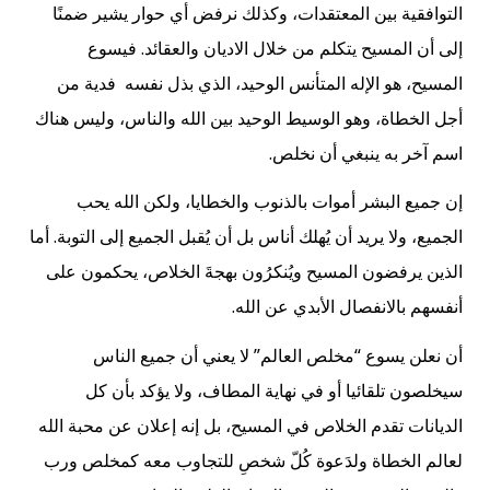
التوافقية بين المعتقدات، وكذلك نرفض أي حوار يشير ضمنًا
إلى أن المسيح يتكلم من خلال الاديان والعقائد. فيسوع
المسيح، هو الإله المتأنس الوحيد، الذي بذل نفسه فدية من
أجل الخطاة، وهو الوسيط الوحيد بين الله والناس، وليس هناك
اسم آخر به ينبغي أن نخلص.
إن جميع البشر أموات بالذنوب والخطايا، ولكن الله يحب
الجميع، ولا يريد أن يُهلك أناس بل أن يُقبل الجميع إلى التوبة. أما
الذين يرفضون المسيح ويُنكرُون بهجةَ الخلاص، يحكمون على
أنفسهم بالانفصال الأبدي عن الله.
أن نعلن يسوع “مخلص العالم” لا يعني أن جميع الناس
سيخلصون تلقائيا أو في نهاية المطاف، ولا يؤكد بأن كل
الديانات تقدم الخلاص في المسيح، بل إنه إعلان عن محبة الله
لعالم الخطاة ولدَعوة كُلّ شخصِ للتجاوب معه كمخلص ورب