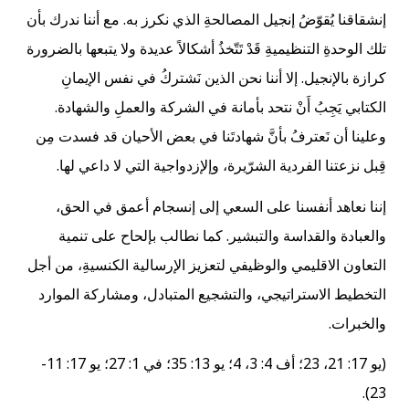
إنشقاقنا يُقوّضُ إنجيل المصالحةِ الذي نكرز به. مع أننا ندرك بأن
تلك الوحدةِ التنظيميةِ قَدْ تَتّخذُ أشكالاً عديدة ولا يتبعها بالضرورة
كرازة بالإنجيل. إلا أننا نحن الذين نَشتركُ في نفس الإيمانِ
الكتابي يَجِبُ أَنْ نتحد بأمانة في الشركة والعملِ والشهادة.
وعلينا أن نَعترفُ بأنَّ شهادتَنا في بعض الأحيان قد فسدت مِن
قِبل نزعتنا الفردية الشرّيرة، وإلإزدواجية التي لا داعي لها.
إننا نعاهد أنفسنا على السعي إلى إنسجام أعمق في الحق،
والعبادة والقداسة والتبشير. كما نطالب بإلحاح على تنمية
التعاون الاقليمي والوظيفي لتعزيز الإرسالية الكنسيةِ، من أجل
التخطيط الاستراتيجي، والتشجيع المتبادل، ومشاركة الموارد
والخبرات.
(يو 17: 21، 23؛ أف 4: 3، 4؛ يو 13: 35؛ في 1: 27؛ يو 17: 11-
23).