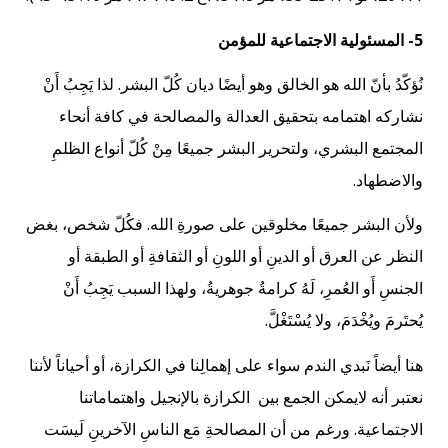
5- المسئولية الاجتماعية للمؤمن
نُؤكّدُ بأنّ الله هو الخالق وهو أيضًا ديان كُلّ البشر. لذا يَجِبُ أَنْ
نشاركه اهتمامه بتحقيق العدالة والمصالحة في كافة أنحاء
المجتمع البشري، ولتحرير البشر جميعًا مِنْ كُلّ أنواع الظلمِ
والاضطهاد.
ولأن البشر جميعًا مخلوقين على صورةِ الله. فكُلّ شخص، بغض
النظر عن العرق أو الدينِ أو اللونِ أو الثقافةِ أو الطبقة أو
الجنسِ أَو العُمرِ، لَهُ كرامةُ جوهريةُ، ولهذا السبب يَجِبُ أَنْ
يُحتَرمَ ويُخْدَمَ، ولا يُسْتَغْلَّ.
هنا أيضاً نَبدي الندم سواء على إهمالِنا في الكرازة، أو أحياناً لأننا
نعتبر أنه لايمكن الجمع بين الكرازة بالإنجيل واهتماماتنا
الاجتماعية. ورغم من أن المصالحةِ مَع الناسِ الآخرينِ لَيسَت