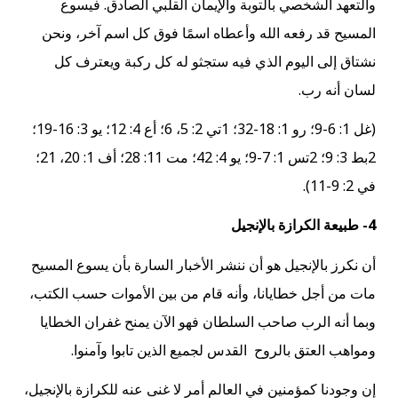
والتعهد الشخصي بالتوبة والإيمان القلبي الصادق. فيسوع
المسيح قد رفعه الله وأعطاه اسمًا فوق كل اسم آخر، ونحن
نشتاق إلى اليوم الذي فيه ستجثو له كل ركبة ويعترف كل
لسان أنه رب.
(غل 1: 6-9؛ رو 1: 18-32؛ 1تي 2: 5، 6؛ أع 4: 12؛ يو 3: 16-19؛
2بط 3: 9؛ 2تس 1: 7-9؛ يو 4: 42؛ مت 11: 28؛ أف 1: 20، 21؛
في 2: 9-11).
4- طبيعة الكرازة بالإنجيل
أن نكرز بالإنجيل هو أن ننشر الأخبار السارة بأن يسوع المسيح
مات من أجل خطايانا، وأنه قام من بين الأموات حسب الكتب،
وبما أنه الرب صاحب السلطان فهو الآن يمنح غفران الخطايا
ومواهب العتق بالروح القدس لجميع الذين تابوا وآمنوا.
إن وجودنا كمؤمنين في العالم أمر لا غنى عنه للكرازة بالإنجيل،