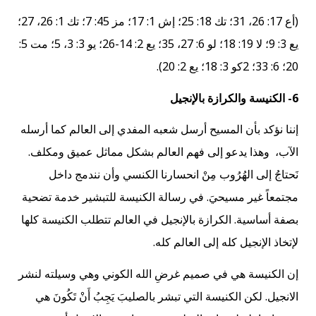
(أع 17: 26، 31؛ تك 18: 25؛ إش 1: 17؛ مز 45: 7؛ تك 1: 26، 27؛
يع 3: 9؛ لا 19: 18؛ لو 6: 27، 35؛ يع 2: 14-26؛ يو 3: 3، 5؛ مت 5:
20؛ 6: 33؛ 2كو 3: 18؛ يع 2: 20).
6- الكنيسة والكرازة بالإنجيل
إننا نؤكد بأن المسيح أرسل شعبه المفدي إلى العالم كما أرسله
الآب، وهذا يدعو إلى فهم العالم بشكل مماثل عميق ومكلف.
نَحتاجُ إلى الهُرُوب مِنْ انحسارنا الكنسي وأن نندمج داخل
مجتمعاً غير مسيحيَ. في رسالة الكنيسة للتبشير خدمة تضحية
بصفة أساسية. الكرازة بالإنجيل في العالم تتطلب الكنيسة كلها
لإتخاذ الإنجيل كله إلى العالم كله.
إن الكنيسة هي في صميم غرضِ الله الكوني وهي وسيلته لنشر
الانجيل. لكن الكنيسة التي تبشر بالصليبَ يَجِبُ أَنْ تَكُونَ هي