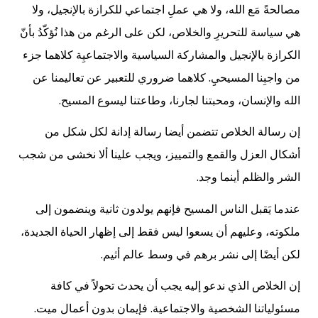
مصالحةً مَع الله، ولا هي عملِ اجتماعي للكرازة بالإنجيل، ولا
هي سياسة للتحريرِ والخلاص، لكن على الرغم من هذا نُؤكّدُ بأنّ
الكرازة بالإنجيل والمشاركة السياسية والاجتماعيِة كلاهما جزء
من واجبِنا المسيحيِ. كلاهما ضروري للتعبير عن تعاليمنا عن
الله والإنسان، ومحبتنا لجارنا، وطاعتنا ليسوع المسيح.
إن رسالة الخلاص تتضمن أيضا رسالة إدانة لكل شكل من
أشكال العزل والقمع والتمييز، ويجب علينا ألا نخشى من شجب
الشر والظلم أينما وجد.
عندما يَقبل الناس المسيح فإنهم يولدون ثانية وينضمون إلى
ملكوته، وعليهم أن يسعوا ليس فقط إلى إظهار الحياة الجديدة،
لكن أيضًا إلى نشر برهم في وسط عالم أثيم.
إن الخلاص الذي ندعو إليه يجب أن يحدث تحولاً في كافة
مسئولياتنا الشخصية والاجتماعية. فإيمان بدون أعمال ميت.