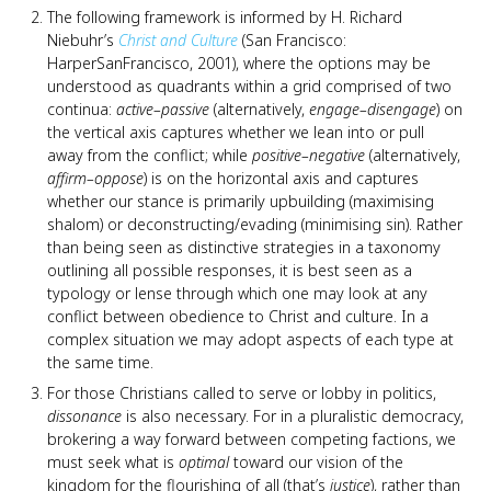
The following framework is informed by H. Richard
Niebuhr’s
Christ and Culture
(San Francisco:
HarperSanFrancisco, 2001), where the options may be
understood as quadrants within a grid comprised of two
continua:
active–passive
(alternatively,
engage–disengage
) on
the vertical axis captures whether we lean into or pull
away from the conflict; while
positive–negative
(alternatively,
affirm–oppose
) is on the horizontal axis and captures
whether our stance is primarily upbuilding (maximising
shalom) or deconstructing/evading (minimising sin). Rather
than being seen as distinctive strategies in a taxonomy
outlining all possible responses, it is best seen as a
typology or lense through which one may look at any
conflict between obedience to Christ and culture. In a
complex situation we may adopt aspects of each type at
the same time.
For those Christians called to serve or lobby in politics,
dissonance
is also necessary. For in a pluralistic democracy,
brokering a way forward between competing factions, we
must seek what is
optimal
toward our vision of the
kingdom for the flourishing of all (that’s
justice
), rather than