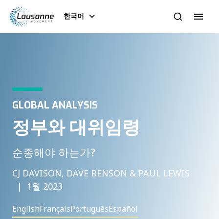
한국어
GLOBAL ANALYSIS
정부와 대위임령
순종해야 하는가?
CJ DAVISON, DAVE BENSON & PAUL LEWIS
1월 2023
English
Français
Português
Español