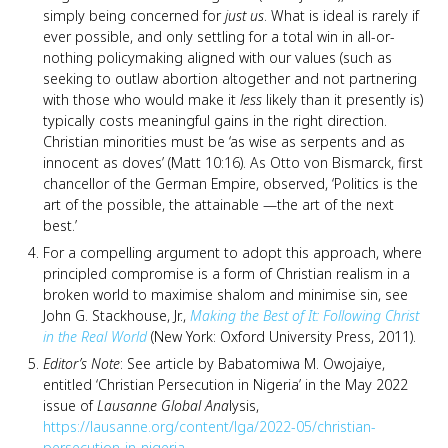
simply being concerned for
just us
. What is ideal is rarely if
ever possible, and only settling for a total win in all-or-
nothing policymaking aligned with our values (such as
seeking to outlaw abortion altogether and not partnering
with those who would make it
less
likely than it presently is)
typically costs meaningful gains in the right direction.
Christian minorities must be ‘as wise as serpents and as
innocent as doves’ (Matt 10:16). As Otto von Bismarck, first
chancellor of the German Empire, observed, ‘Politics is the
art of the possible, the attainable —the art of the next
best.’
For a compelling argument to adopt this approach, where
principled compromise is a form of Christian realism in a
broken world to maximise shalom and minimise sin, see
John G. Stackhouse, Jr.,
Making the Best of It: Following Christ
in the Real World
(New York: Oxford University Press, 2011).
Editor’s Note
: See article by Babatomiwa M. Owojaiye,
entitled ‘Christian Persecution in Nigeria’ in the May 2022
issue of
Lausanne Global Ana
lysis,
https://lausanne.org/content/lga/2022-05/christian-
persecution-in-nigeria
.