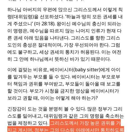
하나님 아버지의 우편에 앉으신 그리스도께서 이렇게 칙
령(대위임령)을 선포하셨다. ‘하늘과 땅의 모든 권세를 내
게 주셨으니’ (마 28:18). 왕이신 예수님의 충신이 되라는
이 명령은, 예수님을 따르지 않는 나머지 인류가 현재 다
른 권세 아래 있음을 나타낸다. 그리스도를 향한 그리스
도인의 충성은 절대적이며, 가장 우선되어야 한다. 그럼
에도 불구하고, 세상 권세의 통치가 허용된다. 이는 여전
히 그 안에 하나님께서 뜻하신 바가 있기 때문이다.
이에 걸맞는 비유로, 베이비시터(baby sitter)에게 아이
를 맡겨두는 부모를 들 수 있다. 베이비시터는 부모로부
터 책임과 권위를 부여받고, 부모들이 돌아올 때 보고를
할 것이다. 부모가 시청을 금지한 영상을 베이비시터가
보라고 권할 때, 아이는 어떻게 해야 하는가?
긴장감이 도는 것을 분명히 볼 수 있다. 많은 정부가 그리
스도를 밀어내고, 대위임령과 같은 그의 명령을 축소하는
법을 제정하고 있다.
그리스도께서 가장 높은 권위를 가
지고 계시며, 정부는 그의 다스림 아래에서만 통치하도록