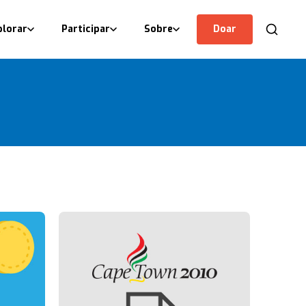
plorar
Participar
Sobre
Doar