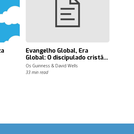
za
Evangelho Global, Era
Global: O discipulado cristão
e a missão na era da
Os Guinness & David Wells
globalização
33 min read