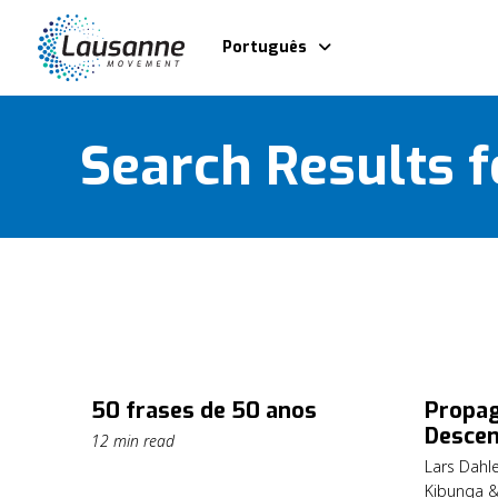
Português
Search Results f
50 frases de 50 anos
Propag
Descen
12 min read
Lars Dahl
Kibunga &