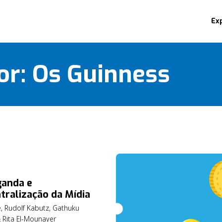
Ex
or:
Os Guinness
anda e
tralização da Mídia
e, Rudolf Kabutz, Gathuku
 Rita El-Mounayer