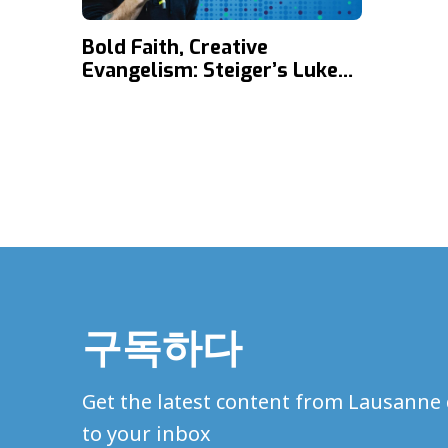
Bold Faith, Creative
Evangelism: Steiger’s Luke
Greenwood on Reaching the
Next Generation in Today’s
Global Youth Culture
구독하다
Get the latest content from Lausanne 
to your inbox